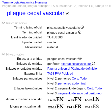
Terminologia Anatomica Humana
Página de unidad, lengua principal: ES, subsidiaria: LA, interfaz: ES, trabajo en 
pliegue cecal vascular
Identificación
Término latino oficial
plica caecalis vascularis
Término oficial
pliegue cecal vascular
Identificador de unidad
TAH:U3503
Tipo de unidad
simple
Materialidad
material
Navegación
Enlace a la unidad
pliegue cecal vascular
Enlaces de entidad
genérico:
pliegue cecal vascular
Enlaces orientados entidad
Página universal
Página de definición
External links
TA98
FMA
PubMed
Enlaces partonomicos
Nivel 2: peritoneo
Corto
Todo
Nivel 3:
peritoneo abdominal
Enlaces taxonómicos
Nivel 2: segmento de órgano
Corto
Todo
Nivel 3:
segmento de saco del peritoneo
Idioma subsidiaria con latín
Idioma principal no latín