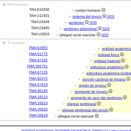
Partonomia
TAH:E10200
cuerpo humano
TAH:U11401
sistema del tronco
SOS
TAH:U3449
peritoneo
SOS
TAH:U3485
peritoneo abdominal
SOS
TAH:U3503
pliegue cecal vascular
SOS
Taxonomy
FMA:62955
entidad anatómic
FMA:61775
entidad fisica
FMA:67165
entidad material
FMA:305751
estructura anatómica
FMA:67135
estructura anatómica postn
FMA:82472
porción cardinal de órgano
FMA:67619
región de órgano
FMA:86140
segmento de órgano
FMA:16514
segmento de saco del peritoneo
FMA:20610
pliegue peritoneal
FMA:20620
pliegue peritoneal del cecum
FMA:20618
pliegue cecal vascular
FEDERATIVE INTERNATIONAL PROGRAMME FOR ANATOMICAL TERMINOLOGY
Creative Commons Attr