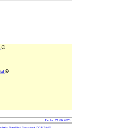
a
atal
Fecha: 21.06.2025
ibution-ShareAlike 4.0 International
(CC BY-SA 4.0)