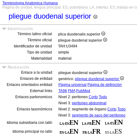
Terminologia Anatomica Humana
Página de unidad, lengua principal: ES, subsidiaria: LA, interfaz: ES, trabajo en 
pliegue duodenal superior
Identificación
Término latino oficial
plica duodenalis superior
Término oficial
pliegue duodenal superior
Identificador de unidad
TAH:U3494
Tipo de unidad
simple
Materialidad
material
Navegación
Enlace a la unidad
pliegue duodenal superior
Enlaces de entidad
genérico:
pliegue duodenal superior
Enlaces orientados entidad
Página universal
Página de definición
External links
TA98
FMA
PubMed
Enlaces partonomicos
Nivel 2: peritoneo
Corto
Todo
Nivel 3:
peritoneo abdominal
Enlaces taxonómicos
Nivel 2: segmento de órgano
Corto
Todo
Nivel 3:
segmento de saco del peritoneo
Idioma subsidiaria con latín
Idioma principal no latín