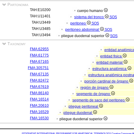
Partonomia
TAH:E10200
cuerpo humano
TAH:U11401
sistema del tronco
SOS
TAH:U3449
peritoneo
SOS
TAH:U3485
peritoneo abdominal
SOS
TAH:U3494
pliegue duodenal superior
SOS
Taxonomy
FMA:62955
entidad anatómic
FMA:61775
entidad fisica
FMA:67165
entidad material
FMA:305751
estructura anatómica
FMA:67135
estructura anatómica postn
FMA:82472
porción cardinal de órgano
FMA:67619
región de órgano
FMA:86140
segmento de órgano
FMA:16514
segmento de saco del peritoneo
FMA:20610
pliegue peritoneal
FMA:16529
pliegue duodenal
FMA:16530
pliegue duodenal superior
FEDERATIVE INTERNATIONAL PROGRAMME FOR ANATOMICAL TERMINOLOGY
Creative Commons Attr