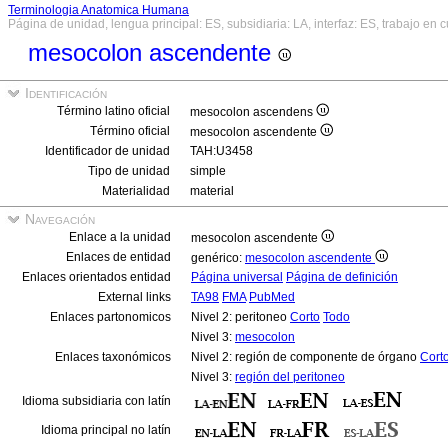
Terminologia Anatomica Humana
Página de unidad, lengua principal: ES, subsidiaria: LA, interfaz: ES, trabajo en 
mesocolon ascendente
Identificación
Término latino oficial
mesocolon ascendens
Término oficial
mesocolon ascendente
Identificador de unidad
TAH:U3458
Tipo de unidad
simple
Materialidad
material
Navegación
Enlace a la unidad
mesocolon ascendente
Enlaces de entidad
genérico:
mesocolon ascendente
Enlaces orientados entidad
Página universal
Página de definición
External links
TA98
FMA
PubMed
Enlaces partonomicos
Nivel 2: peritoneo
Corto
Todo
Nivel 3:
mesocolon
Enlaces taxonómicos
Nivel 2: región de componente de órgano
Cort
Nivel 3:
región del peritoneo
Idioma subsidiaria con latín
Idioma principal no latín