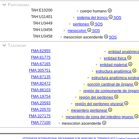
Partonomia
TAH:E10200
cuerpo humano
TAH:U11401
sistema del tronco
SOS
TAH:U3449
peritoneo
SOS
TAH:U3456
mesocolon
SOS
TAH:U3458
mesocolon ascendente
SOS
Taxonomy
FMA:62955
entidad anatómic
FMA:61775
entidad fisica
FMA:67165
entidad material
FMA:305751
estructura anatómica
FMA:67135
estructura anatómica postn
FMA:82472
porción cardinal de órgano
FMA:86103
región de componente de órgan
FMA:19754
región del peritoneo
FMA:20593
región del peritoneo visceral
FMA:20570
mesentero peritoneal
FMA:327175
mesenterio de zona del intestino grueso
FMA:77100
mesocolon ascendente
FEDERATIVE INTERNATIONAL PROGRAMME FOR ANATOMICAL TERMINOLOGY
Creative Commons Attr