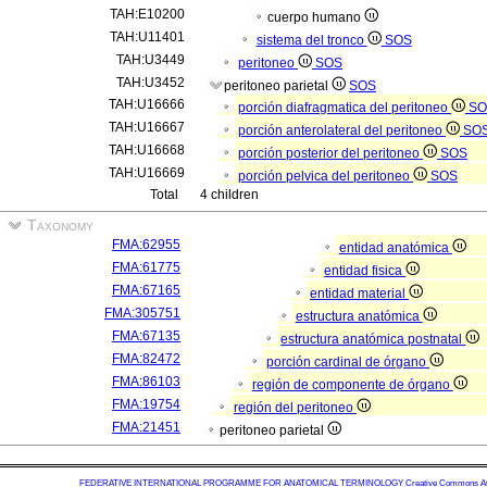
TAH:E10200
cuerpo humano
TAH:U11401
sistema del tronco
SOS
TAH:U3449
peritoneo
SOS
TAH:U3452
peritoneo parietal
SOS
TAH:U16666
porción diafragmatica del peritoneo
SO
TAH:U16667
porción anterolateral del peritoneo
SO
TAH:U16668
porción posterior del peritoneo
SOS
TAH:U16669
porción pelvica del peritoneo
SOS
Total
4 children
Taxonomy
FMA:62955
entidad anatómica
FMA:61775
entidad fisica
FMA:67165
entidad material
FMA:305751
estructura anatómica
FMA:67135
estructura anatómica postnatal
FMA:82472
porción cardinal de órgano
FMA:86103
región de componente de órgano
FMA:19754
región del peritoneo
FMA:21451
peritoneo parietal
FEDERATIVE INTERNATIONAL PROGRAMME FOR ANATOMICAL TERMINOLOGY
Creative Commons Attr