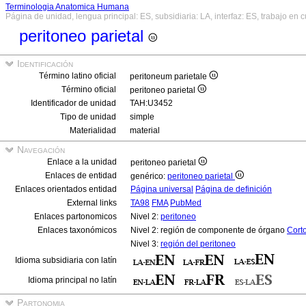
Terminologia Anatomica Humana
Página de unidad, lengua principal: ES, subsidiaria: LA, interfaz: ES, trabajo en 
peritoneo parietal
Identificación
Término latino oficial
peritoneum parietale
Término oficial
peritoneo parietal
Identificador de unidad
TAH:U3452
Tipo de unidad
simple
Materialidad
material
Navegación
Enlace a la unidad
peritoneo parietal
Enlaces de entidad
genérico:
peritoneo parietal
Enlaces orientados entidad
Página universal
Página de definición
External links
TA98
FMA
PubMed
Enlaces partonomicos
Nivel 2:
peritoneo
Enlaces taxonómicos
Nivel 2: región de componente de órgano
Cort
Nivel 3:
región del peritoneo
Idioma subsidiaria con latín
Idioma principal no latín
Partonomia