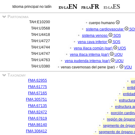
Idioma principal no latín
Partonomia
TAH:E10200
cuerpo humano
TAH:U3568
sistema cardiovascular
SO
TAH:U4418
sistema venoso
SOS
TAH:U4727
vena cava inferior
SOS
TAH:U4744
vena iliaca común (par)
UOS
TAH:U4747
vena iliaca interna (par)
UOU
TAH:U4763
vena pudenda interna (par)
UOU
TAH:U3380
venas cavernosas del pene (par) ♂
VOU
Taxonomy
FMA:62955
en
FMA:61775
enti
FMA:67165
entida
FMA:305751
estructur
FMA:67135
estructura 
FMA:82472
porción cardi
FMA:67619
región de órgan
FMA:86140
segmento de órga
FMA:306412
segmento de órgano 