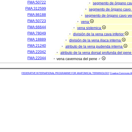
FMA:50722
segmento de órgano ca
FMA:312599
segmento de órgano cavo
FMA:86188
segmento de órgano cavo v
FMA:50723
vena
FMA:66644
vena sistemica
FMA:78049
división de la vena cava inferior
FMA:18889
división de la vena iliaca interna
FMA:21240
atributo de la vena pudenda interna
FMA:22042
atributo de la vena dorsal profunda del pen
FMA:22044
vena cavernosa del pene ♂
FEDERATIVE INTERNATIONAL PROGRAMME FOR ANATOMICAL TERMINOLOGY
Creative Commons Attr