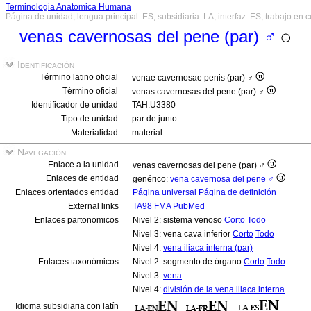
Terminologia Anatomica Humana
Página de unidad, lengua principal: ES, subsidiaria: LA, interfaz: ES, trabajo en 
venas cavernosas del pene (par) ♂
Identificación
Término latino oficial
venae cavernosae penis (par) ♂
Término oficial
venas cavernosas del pene (par) ♂
Identificador de unidad
TAH:U3380
Tipo de unidad
par de junto
Materialidad
material
Navegación
Enlace a la unidad
venas cavernosas del pene (par) ♂
Enlaces de entidad
genérico:
vena cavernosa del pene ♂
Enlaces orientados entidad
Página universal
Página de definición
External links
TA98
FMA
PubMed
Enlaces partonomicos
Nivel 2: sistema venoso
Corto
Todo
Nivel 3: vena cava inferior
Corto
Todo
Nivel 4:
vena iliaca interna (par)
Enlaces taxonómicos
Nivel 2: segmento de órgano
Corto
Todo
Nivel 3:
vena
Nivel 4:
división de la vena iliaca interna
Idioma subsidiaria con latín