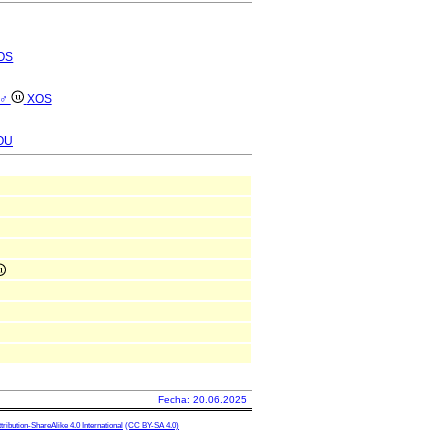
OS
 ♂
XOS
OU
Fecha: 20.06.2025
ibution-ShareAlike 4.0 International
(CC BY-SA 4.0)