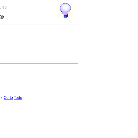
curso
s ♂
Corto
Todo