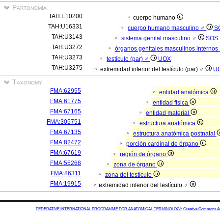
Partonomia
TAH:E10200
cuerpo humano
TAH:U16331
cuerpo humano masculino ♂
S
TAH:U3143
sistema genital masculino ♂
SOS
TAH:U3272
órganos genitales masculinos internos
TAH:U3273
testículo (par) ♂
UOX
TAH:U3275
extremidad inferior del testículo (par) ♂
U
Taxonomy
FMA:62955
entidad anatómica
FMA:61775
entidad fisica
FMA:67165
entidad material
FMA:305751
estructura anatómica
FMA:67135
estructura anatómica postnatal
FMA:82472
porción cardinal de órgano
FMA:67619
región de órgano
FMA:55268
zona de órgano
FMA:86311
zona del testículo
FMA:19915
extremidad inferior del testículo ♂
FEDERATIVE INTERNATIONAL PROGRAMME FOR ANATOMICAL TERMINOLOGY
Creative Commons Attr