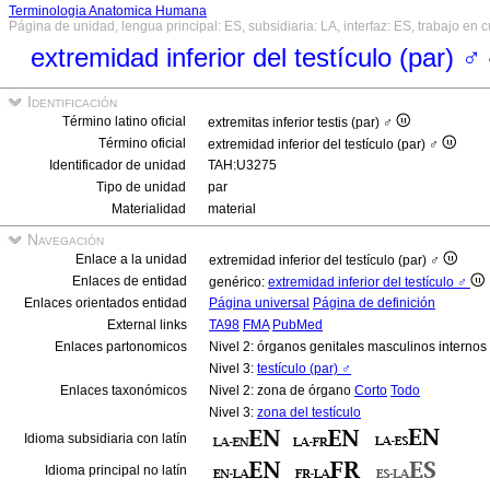
Terminologia Anatomica Humana
Página de unidad, lengua principal: ES, subsidiaria: LA, interfaz: ES, trabajo en 
extremidad inferior del testículo (par) ♂
Identificación
Término latino oficial
extremitas inferior testis (par) ♂
Término oficial
extremidad inferior del testículo (par) ♂
Identificador de unidad
TAH:U3275
Tipo de unidad
par
Materialidad
material
Navegación
Enlace a la unidad
extremidad inferior del testículo (par) ♂
Enlaces de entidad
genérico:
extremidad inferior del testículo ♂
Enlaces orientados entidad
Página universal
Página de definición
External links
TA98
FMA
PubMed
Enlaces partonomicos
Nivel 2: órganos genitales masculinos interno
Nivel 3:
testículo (par) ♂
Enlaces taxonómicos
Nivel 2: zona de órgano
Corto
Todo
Nivel 3:
zona del testículo
Idioma subsidiaria con latín
Idioma principal no latín