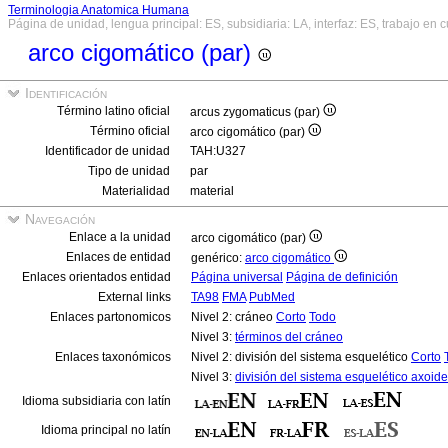
Terminologia Anatomica Humana
Página de unidad, lengua principal: ES, subsidiaria: LA, interfaz: ES, trabajo en 
arco cigomático (par)
Identificación
Término latino oficial
arcus zygomaticus (par)
Término oficial
arco cigomático (par)
Identificador de unidad
TAH:U327
Tipo de unidad
par
Materialidad
material
Navegación
Enlace a la unidad
arco cigomático (par)
Enlaces de entidad
genérico:
arco cigomático
Enlaces orientados entidad
Página universal
Página de definición
External links
TA98
FMA
PubMed
Enlaces partonomicos
Nivel 2: cráneo
Corto
Todo
Nivel 3:
términos del cráneo
Enlaces taxonómicos
Nivel 2: división del sistema esquelético
Corto
Nivel 3:
división del sistema esquelético axoid
Idioma subsidiaria con latín
Idioma principal no latín