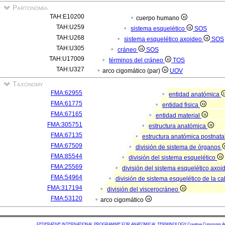
Partonomia
TAH:E10200
cuerpo humano
TAH:U259
sistema esquelético
SOS
TAH:U268
sistema esquelético axoideo
SOS
TAH:U305
cráneo
SOS
TAH:U17009
términos del cráneo
TOS
TAH:U327
arco cigomático (par)
UOV
Taxonomy
FMA:62955
entidad anatómica
FMA:61775
entidad fisica
FMA:67165
entidad material
FMA:305751
estructura anatómica
FMA:67135
estructura anatómica postnata
FMA:67509
división de sistema de órganos
FMA:85544
división del sistema esquelético
FMA:25569
división del sistema esquelético axo
FMA:54964
división de sistema esquelético de la c
FMA:317194
división del viscerocráneo
FMA:53120
arco cigomático
FEDERATIVE INTERNATIONAL PROGRAMME FOR ANATOMICAL TERMINOLOGY
Creative Commons Attr