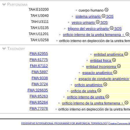
Partonomia
TAH:E10200
cuerpo humano
TAH:U3040
sistema urinario
SOS
TAH:U3111
vesico urinario
SOS
TAH:U3135
trígono del vesico urinario
SOS
TAH:U11201
orificio interno de la uretra femenena ♀
TAH:U3258
orificio interno en deplección de la uretra 
Taxonomy
FMA:62955
entidad anatómica
FMA:61775
entidad fisica
FMA:67112
entidad incorporea
FMA:5897
espacio anatómico
FMA:9338
espacio de conducto anatómico
FMA:3724
orificio anatómico
FMA:326635
orificio de uretra
FMA:85263
orificio interno de uretra
FMA:85264
orificio interno de la uretra femenena ♀
FMA:77076
orificio interno en deplección de la uretra f
FEDERATIVE INTERNATIONAL PROGRAMME FOR ANATOMICAL TERMINOLOGY
Creative Commons Attr