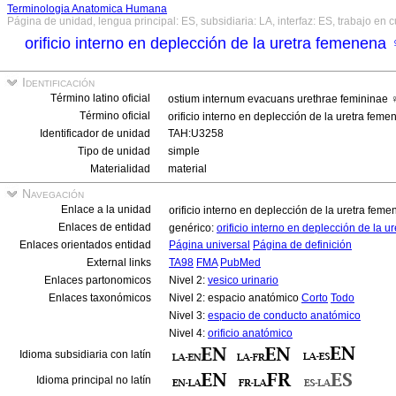
Terminologia Anatomica Humana
Página de unidad, lengua principal: ES, subsidiaria: LA, interfaz: ES, trabajo en 
orificio interno en deplección de la uretra femenena
Identificación
Término latino oficial
ostium internum evacuans urethrae femininae
Término oficial
orificio interno en deplección de la uretra fem
Identificador de unidad
TAH:U3258
Tipo de unidad
simple
Materialidad
material
Navegación
Enlace a la unidad
orificio interno en deplección de la uretra fem
Enlaces de entidad
genérico:
orificio interno en deplección de la 
Enlaces orientados entidad
Página universal
Página de definición
External links
TA98
FMA
PubMed
Enlaces partonomicos
Nivel 2:
vesico urinario
Enlaces taxonómicos
Nivel 2: espacio anatómico
Corto
Todo
Nivel 3:
espacio de conducto anatómico
Nivel 4:
orificio anatómico
Idioma subsidiaria con latín
Idioma principal no latín