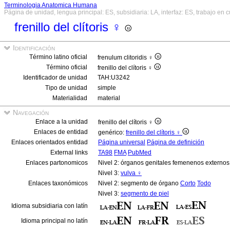
Terminologia Anatomica Humana
Página de unidad, lengua principal: ES, subsidiaria: LA, interfaz: ES, trabajo en 
frenillo del clítoris ♀
Identificación
Término latino oficial
frenulum clitoridis ♀
Término oficial
frenillo del clítoris ♀
Identificador de unidad
TAH:U3242
Tipo de unidad
simple
Materialidad
material
Navegación
Enlace a la unidad
frenillo del clítoris ♀
Enlaces de entidad
genérico:
frenillo del clítoris ♀
Enlaces orientados entidad
Página universal
Página de definición
External links
TA98
FMA
PubMed
Enlaces partonomicos
Nivel 2: órganos genitales femenenos externo
Nivel 3:
vulva ♀
Enlaces taxonómicos
Nivel 2: segmento de órgano
Corto
Todo
Nivel 3:
segmento de piel
Idioma subsidiaria con latín
Idioma principal no latín