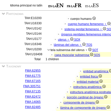
Idioma principal no latín
Partonomia
TAH:E10200
cuerpo humano
TAH:U16330
cuerpo humano femeneno ♀
TAH:U3142
sistema genital femeneno ♀
SO
TAH:U3144
órganos genitales femenenos intern
TAH:U3177
uterus ♀
SOX
TAH:U16346
láminas del uterus ♀
TOS
TAH:U3200
tela subserosa del uterus ♀
SOT
TAH:U16408
capa muscular subserosa
SOS
Total
1 children
Taxonomy
FMA:62955
entidad anatómica
FMA:61775
entidad fisica
FMA:67165
entidad material
FMA:305751
estructura anatómica
FMA:67135
estructura anatómica postnata
FMA:82472
porción cardinal de órgano
FMA:14065
componente de órgano
FMA:82485
lámina de componente de órgano