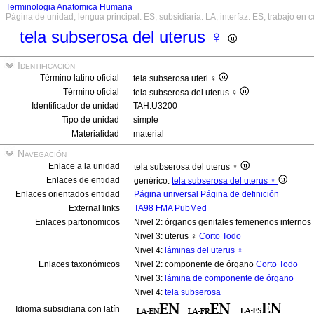
Terminologia Anatomica Humana
Página de unidad, lengua principal: ES, subsidiaria: LA, interfaz: ES, trabajo en 
tela subserosa del uterus ♀
Identificación
Término latino oficial
tela subserosa uteri ♀
Término oficial
tela subserosa del uterus ♀
Identificador de unidad
TAH:U3200
Tipo de unidad
simple
Materialidad
material
Navegación
Enlace a la unidad
tela subserosa del uterus ♀
Enlaces de entidad
genérico:
tela subserosa del uterus ♀
Enlaces orientados entidad
Página universal
Página de definición
External links
TA98
FMA
PubMed
Enlaces partonomicos
Nivel 2: órganos genitales femenenos internos
Nivel 3: uterus ♀
Corto
Todo
Nivel 4:
láminas del uterus ♀
Enlaces taxonómicos
Nivel 2: componente de órgano
Corto
Todo
Nivel 3:
lámina de componente de órgano
Nivel 4:
tela subserosa
Idioma subsidiaria con latín