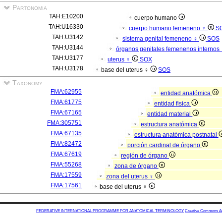
Partonomia
TAH:E10200
cuerpo humano
TAH:U16330
cuerpo humano femeneno ♀
S
TAH:U3142
sistema genital femeneno ♀
SOS
TAH:U3144
órganos genitales femenenos internos
TAH:U3177
uterus ♀
SOX
TAH:U3178
base del uterus ♀
SOS
Taxonomy
FMA:62955
entidad anatómica
FMA:61775
entidad fisica
FMA:67165
entidad material
FMA:305751
estructura anatómica
FMA:67135
estructura anatómica postnatal
FMA:82472
porción cardinal de órgano
FMA:67619
región de órgano
FMA:55268
zona de órgano
FMA:17559
zona del uterus ♀
FMA:17561
base del uterus ♀
FEDERATIVE INTERNATIONAL PROGRAMME FOR ANATOMICAL TERMINOLOGY
Creative Commons Attr