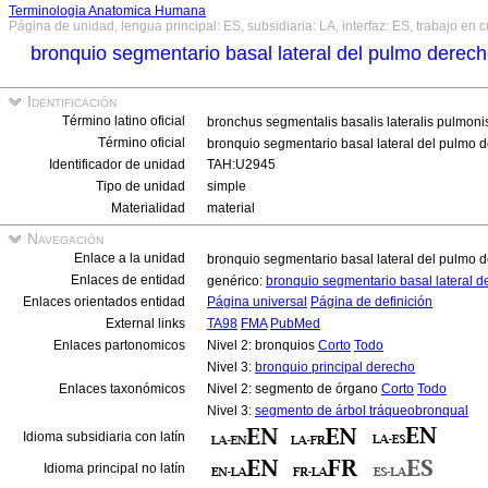
Terminologia Anatomica Humana
Página de unidad, lengua principal: ES, subsidiaria: LA, interfaz: ES, trabajo en 
bronquio segmentario basal lateral del pulmo derec
Identificación
Término latino oficial
bronchus segmentalis basalis lateralis pulmoni
Término oficial
bronquio segmentario basal lateral del pulmo 
Identificador de unidad
TAH:U2945
Tipo de unidad
simple
Materialidad
material
Navegación
Enlace a la unidad
bronquio segmentario basal lateral del pulmo 
Enlaces de entidad
genérico:
bronquio segmentario basal lateral 
Enlaces orientados entidad
Página universal
Página de definición
External links
TA98
FMA
PubMed
Enlaces partonomicos
Nivel 2: bronquios
Corto
Todo
Nivel 3:
bronquio principal derecho
Enlaces taxonómicos
Nivel 2: segmento de órgano
Corto
Todo
Nivel 3:
segmento de árbol tráqueobronqual
Idioma subsidiaria con latín
Idioma principal no latín