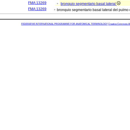
FMA:13269
bronquio segmentario basal lateral
FMA:13269
bronquio segmentario basal lateral del pulm
FEDERATIVE INTERNATIONAL PROGRAMME FOR ANATOMICAL TERMINOLOGY
Creative Commons Attr