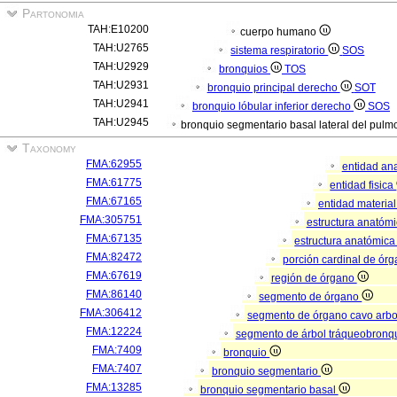
Partonomia
TAH:E10200
cuerpo humano
TAH:U2765
sistema respiratorio
SOS
TAH:U2929
bronquios
TOS
TAH:U2931
bronquio principal derecho
SOT
TAH:U2941
bronquio lóbular inferior derecho
SOS
TAH:U2945
bronquio segmentario basal lateral del pul
Taxonomy
FMA:62955
entidad an
FMA:61775
entidad fisica
FMA:67165
entidad materia
FMA:305751
estructura anatóm
FMA:67135
estructura anatómica
FMA:82472
porción cardinal de ór
FMA:67619
región de órgano
FMA:86140
segmento de órgano
FMA:306412
segmento de órgano cavo arb
FMA:12224
segmento de árbol tráqueobronq
FMA:7409
bronquio
FMA:7407
bronquio segmentario
FMA:13285
bronquio segmentario basal