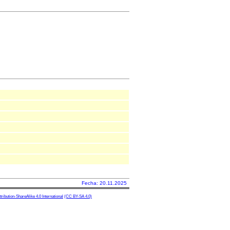
Fecha: 20.11.2025
ibution-ShareAlike 4.0 International
(CC BY-SA 4.0)