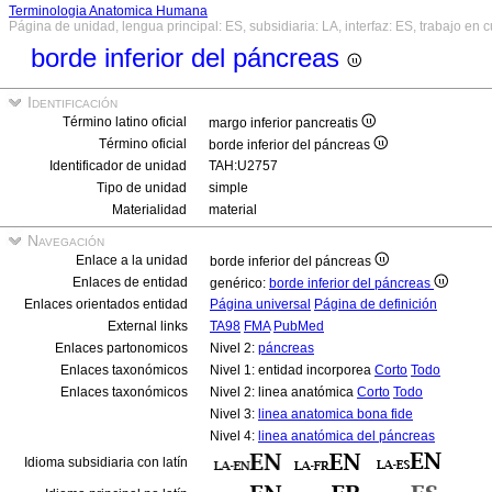
Terminologia Anatomica Humana
Página de unidad, lengua principal: ES, subsidiaria: LA, interfaz: ES, trabajo en 
borde inferior del páncreas
Identificación
Término latino oficial
margo inferior pancreatis
Término oficial
borde inferior del páncreas
Identificador de unidad
TAH:U2757
Tipo de unidad
simple
Materialidad
material
Navegación
Enlace a la unidad
borde inferior del páncreas
Enlaces de entidad
genérico:
borde inferior del páncreas
Enlaces orientados entidad
Página universal
Página de definición
External links
TA98
FMA
PubMed
Enlaces partonomicos
Nivel 2:
páncreas
Enlaces taxonómicos
Nivel 1: entidad incorporea
Corto
Todo
Enlaces taxonómicos
Nivel 2: linea anatómica
Corto
Todo
Nivel 3:
linea anatomica bona fide
Nivel 4:
linea anatómica del páncreas
Idioma subsidiaria con latín