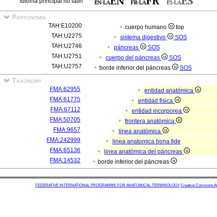
Idioma principal no latín
Partonomia
TAH:E10200
cuerpo humano
top
TAH:U2275
sistema digestivo
SOS
TAH:U2746
páncreas
SOS
TAH:U2751
cuerpo del páncreas
SOS
TAH:U2757
borde inferior del páncreas
SOS
Taxonomy
FMA:62955
entidad anatómica
FMA:61775
entidad fisica
FMA:67112
entidad incorporea
FMA:50705
frontera anatómica
FMA:9657
linea anatómica
FMA:242999
linea anatomica bona fide
FMA:65136
linea anatómica del páncreas
FMA:14532
borde inferior del páncreas
FEDERATIVE INTERNATIONAL PROGRAMME FOR ANATOMICAL TERMINOLOGY
Creative Commons Attr