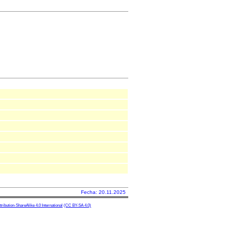
Fecha: 20.11.2025
ibution-ShareAlike 4.0 International
(CC BY-SA 4.0)