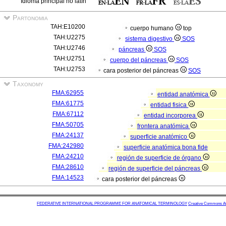
Idioma principal no latín
Partonomia
TAH:E10200
cuerpo humano
top
TAH:U2275
sistema digestivo
SOS
TAH:U2746
páncreas
SOS
TAH:U2751
cuerpo del páncreas
SOS
TAH:U2753
cara posterior del páncreas
SOS
Taxonomy
FMA:62955
entidad anatómica
FMA:61775
entidad fisica
FMA:67112
entidad incorporea
FMA:50705
frontera anatómica
FMA:24137
superficie anatómico
FMA:242980
superficie anatómica bona fide
FMA:24210
región de superficie de órgano
FMA:28610
región de superficie del páncreas
FMA:14523
cara posterior del páncreas
FEDERATIVE INTERNATIONAL PROGRAMME FOR ANATOMICAL TERMINOLOGY
Creative Commons Attr