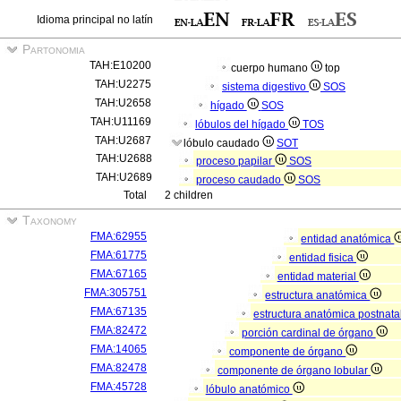
Idioma principal no latín
Partonomia
TAH:E10200
cuerpo humano
top
TAH:U2275
sistema digestivo
SOS
TAH:U2658
hígado
SOS
TAH:U11169
lóbulos del hígado
TOS
TAH:U2687
lóbulo caudado
SOT
TAH:U2688
proceso papilar
SOS
TAH:U2689
proceso caudado
SOS
Total
2 children
Taxonomy
FMA:62955
entidad anatómica
FMA:61775
entidad fisica
FMA:67165
entidad material
FMA:305751
estructura anatómica
FMA:67135
estructura anatómica postnata
FMA:82472
porción cardinal de órgano
FMA:14065
componente de órgano
FMA:82478
componente de órgano lobular
FMA:45728
lóbulo anatómico