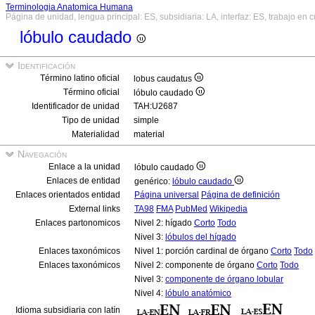
Terminologia Anatomica Humana
Página de unidad, lengua principal: ES, subsidiaria: LA, interfaz: ES, trabajo en 
lóbulo caudado
Identificación
Término latino oficial
lobus caudatus
Término oficial
lóbulo caudado
Identificador de unidad
TAH:U2687
Tipo de unidad
simple
Materialidad
material
Navegación
Enlace a la unidad
lóbulo caudado
Enlaces de entidad
genérico:
lóbulo caudado
Enlaces orientados entidad
Página universal
Página de definición
External links
TA98
FMA
PubMed
Wikipedia
Enlaces partonomicos
Nivel 2: hígado
Corto
Todo
Nivel 3:
lóbulos del hígado
Enlaces taxonómicos
Nivel 1: porción cardinal de órgano
Corto
Todo
Enlaces taxonómicos
Nivel 2: componente de órgano
Corto
Todo
Nivel 3:
componente de órgano lobular
Nivel 4:
lóbulo anatómico
Idioma subsidiaria con latín