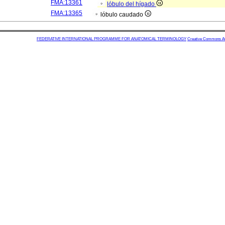
FMA:13361
lóbulo del hígado
FMA:13365
lóbulo caudado
FEDERATIVE INTERNATIONAL PROGRAMME FOR ANATOMICAL TERMINOLOGY
Creative Commons Attr