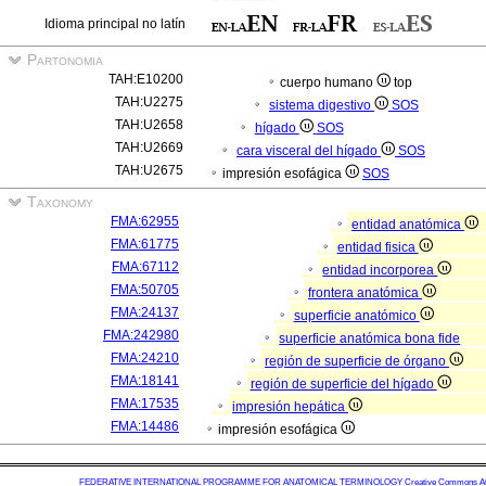
Idioma principal no latín
Partonomia
TAH:E10200
cuerpo humano
top
TAH:U2275
sistema digestivo
SOS
TAH:U2658
hígado
SOS
TAH:U2669
cara visceral del hígado
SOS
TAH:U2675
impresión esofágica
SOS
Taxonomy
FMA:62955
entidad anatómica
FMA:61775
entidad fisica
FMA:67112
entidad incorporea
FMA:50705
frontera anatómica
FMA:24137
superficie anatómico
FMA:242980
superficie anatómica bona fide
FMA:24210
región de superficie de órgano
FMA:18141
región de superficie del hígado
FMA:17535
impresión hepática
FMA:14486
impresión esofágica
FEDERATIVE INTERNATIONAL PROGRAMME FOR ANATOMICAL TERMINOLOGY
Creative Commons Attr