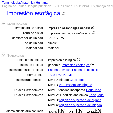
Terminologia Anatomica Humana
Página de unidad, lengua principal: ES, subsidiaria: LA, interfaz: ES, trabajo en 
impresión esofágica
Identificación
Término latino oficial
impressio oesophagea
hepatis
Término oficial
impresión esofágica
del hígado
Identificador de unidad
TAH:U2675
Tipo de unidad
simple
Materialidad
material
Navegación
Enlace a la unidad
impresión esofágica
Enlaces de entidad
genérico:
impresión esofágica
Enlaces orientados entidad
Página universal
Página de definición
External links
TA98
FMA
PubMed
Enlaces partonomicos
Nivel 2: hígado
Corto
Todo
Nivel 3:
cara visceral del hígado
Enlaces taxonómicos
Nivel 1: entidad incorporea
Corto
Todo
Enlaces taxonómicos
Nivel 2: superficie anatómico
Corto
Todo
Nivel 3:
región de superficie de órgano
Nivel 4:
región de superficie del hígado
Idioma subsidiaria con latín