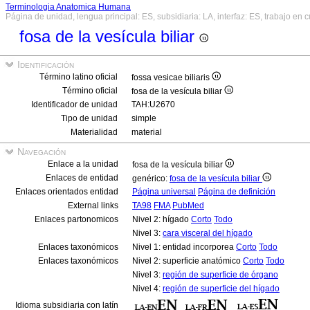
Terminologia Anatomica Humana
Página de unidad, lengua principal: ES, subsidiaria: LA, interfaz: ES, trabajo en 
fosa de la vesícula biliar
Identificación
Término latino oficial
fossa vesicae biliaris
Término oficial
fosa de la vesícula biliar
Identificador de unidad
TAH:U2670
Tipo de unidad
simple
Materialidad
material
Navegación
Enlace a la unidad
fosa de la vesícula biliar
Enlaces de entidad
genérico:
fosa de la vesícula biliar
Enlaces orientados entidad
Página universal
Página de definición
External links
TA98
FMA
PubMed
Enlaces partonomicos
Nivel 2: hígado
Corto
Todo
Nivel 3:
cara visceral del hígado
Enlaces taxonómicos
Nivel 1: entidad incorporea
Corto
Todo
Enlaces taxonómicos
Nivel 2: superficie anatómico
Corto
Todo
Nivel 3:
región de superficie de órgano
Nivel 4:
región de superficie del hígado
Idioma subsidiaria con latín