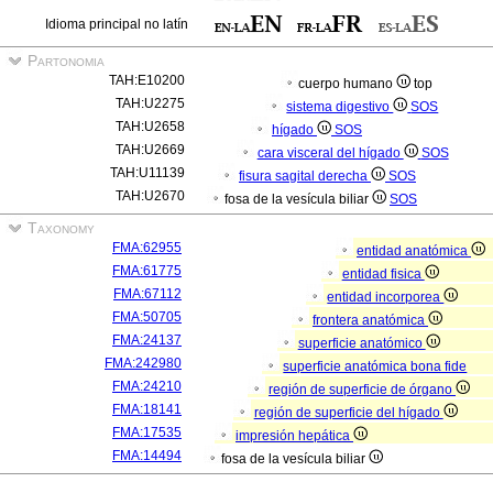
Idioma principal no latín
Partonomia
TAH:E10200
cuerpo humano
top
TAH:U2275
sistema digestivo
SOS
TAH:U2658
hígado
SOS
TAH:U2669
cara visceral del hígado
SOS
TAH:U11139
fisura sagital derecha
SOS
TAH:U2670
fosa de la vesícula biliar
SOS
Taxonomy
FMA:62955
entidad anatómica
FMA:61775
entidad fisica
FMA:67112
entidad incorporea
FMA:50705
frontera anatómica
FMA:24137
superficie anatómico
FMA:242980
superficie anatómica bona fide
FMA:24210
región de superficie de órgano
FMA:18141
región de superficie del hígado
FMA:17535
impresión hepática
FMA:14494
fosa de la vesícula biliar