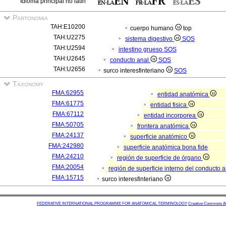
Idioma principal no latín
Partonomia
TAH:E10200
cuerpo humano
top
TAH:U2275
sistema digestivo
SOS
TAH:U2594
intestino grueso
SOS
TAH:U2645
conducto anal
SOS
TAH:U2656
surco interesfinteriano
SOS
Taxonomy
FMA:62955
entidad anatómica
FMA:61775
entidad fisica
FMA:67112
entidad incorporea
FMA:50705
frontera anatómica
FMA:24137
superficie anatómico
FMA:242980
superficie anatómica bona fide
FMA:24210
región de superficie de órgano
FMA:20054
región de superficie interno del conducto 
FMA:15715
surco interesfinteriano
FEDERATIVE INTERNATIONAL PROGRAMME FOR ANATOMICAL TERMINOLOGY
Creative Commons Attr