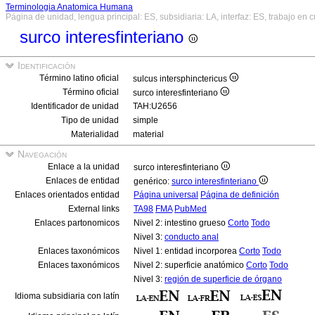
Terminologia Anatomica Humana
Página de unidad, lengua principal: ES, subsidiaria: LA, interfaz: ES, trabajo en 
surco interesfinteriano
Identificación
Término latino oficial
sulcus intersphinctericus
Término oficial
surco interesfinteriano
Identificador de unidad
TAH:U2656
Tipo de unidad
simple
Materialidad
material
Navegación
Enlace a la unidad
surco interesfinteriano
Enlaces de entidad
genérico:
surco interesfinteriano
Enlaces orientados entidad
Página universal
Página de definición
External links
TA98
FMA
PubMed
Enlaces partonomicos
Nivel 2: intestino grueso
Corto
Todo
Nivel 3:
conducto anal
Enlaces taxonómicos
Nivel 1: entidad incorporea
Corto
Todo
Enlaces taxonómicos
Nivel 2: superficie anatómico
Corto
Todo
Nivel 3:
región de superficie de órgano
Idioma subsidiaria con latín