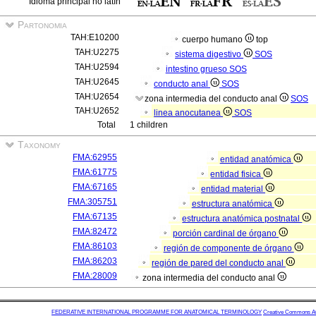
Idioma principal no latín
Partonomia
TAH:E10200
cuerpo humano
top
TAH:U2275
sistema digestivo
SOS
TAH:U2594
intestino grueso
SOS
TAH:U2645
conducto anal
SOS
TAH:U2654
zona intermedia del conducto anal
SOS
TAH:U2652
linea anocutanea
SOS
Total
1 children
Taxonomy
FMA:62955
entidad anatómica
FMA:61775
entidad fisica
FMA:67165
entidad material
FMA:305751
estructura anatómica
FMA:67135
estructura anatómica postnatal
FMA:82472
porción cardinal de órgano
FMA:86103
región de componente de órgano
FMA:86203
región de pared del conducto anal
FMA:28009
zona intermedia del conducto anal
FEDERATIVE INTERNATIONAL PROGRAMME FOR ANATOMICAL TERMINOLOGY
Creative Commons Attr