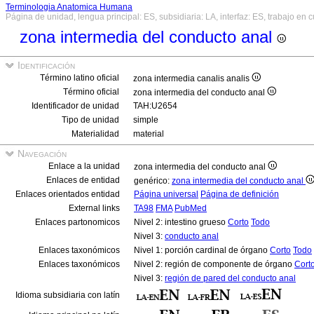
Terminologia Anatomica Humana
Página de unidad, lengua principal: ES, subsidiaria: LA, interfaz: ES, trabajo en 
zona intermedia del conducto anal
Identificación
Término latino oficial
zona intermedia canalis analis
Término oficial
zona intermedia del conducto anal
Identificador de unidad
TAH:U2654
Tipo de unidad
simple
Materialidad
material
Navegación
Enlace a la unidad
zona intermedia del conducto anal
Enlaces de entidad
genérico:
zona intermedia del conducto anal
Enlaces orientados entidad
Página universal
Página de definición
External links
TA98
FMA
PubMed
Enlaces partonomicos
Nivel 2: intestino grueso
Corto
Todo
Nivel 3:
conducto anal
Enlaces taxonómicos
Nivel 1: porción cardinal de órgano
Corto
Todo
Enlaces taxonómicos
Nivel 2: región de componente de órgano
Cort
Nivel 3:
región de pared del conducto anal
Idioma subsidiaria con latín