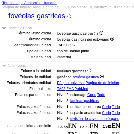
Terminologia Anatomica Humana
Página de unidad, lengua principal: ES, subsidiaria: LA, interfaz: ES, trabajo en 
fovéolas gastricas
Identificación
Término latino oficial
foveolae gastricae
gastris
Término oficial
fovéolas gastricas
del estómago
Identificador de unidad
TAH:U2557
Tipo de unidad
tipo de unidad junto
Materialidad
imaterial
Navegación
Enlace a la unidad
fovéolas gastricas
Enlaces de entidad
genérico:
fovéola gastrica
Enlaces orientados entidad
Página universal
Página de definición
External links
TA98
FMA
PubMed
Enlaces partonomicos
Nivel 2: estómago
Corto
Todo
Nivel 3:
láminas gastricas
Enlaces taxonómicos
Nivel 1: entidad incorporea
Corto
Todo
Enlaces taxonómicos
Nivel 2: espacio anatómico
Corto
Todo
Nivel 3:
división de cavidad de órgano
Idioma subsidiaria con latín