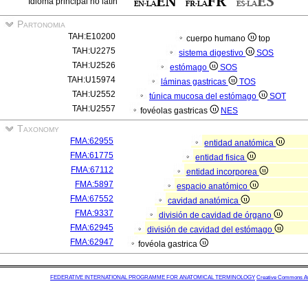
Idioma principal no latín
Partonomia
TAH:E10200
cuerpo humano
top
TAH:U2275
sistema digestivo
SOS
TAH:U2526
estómago
SOS
TAH:U15974
láminas gastricas
TOS
TAH:U2552
túnica mucosa del estómago
SOT
TAH:U2557
fovéolas gastricas
NES
Taxonomy
FMA:62955
entidad anatómica
FMA:61775
entidad fisica
FMA:67112
entidad incorporea
FMA:5897
espacio anatómico
FMA:67552
cavidad anatómica
FMA:9337
división de cavidad de órgano
FMA:62945
división de cavidad del estómago
FMA:62947
fovéola gastrica
FEDERATIVE INTERNATIONAL PROGRAMME FOR ANATOMICAL TERMINOLOGY
Creative Commons Attr