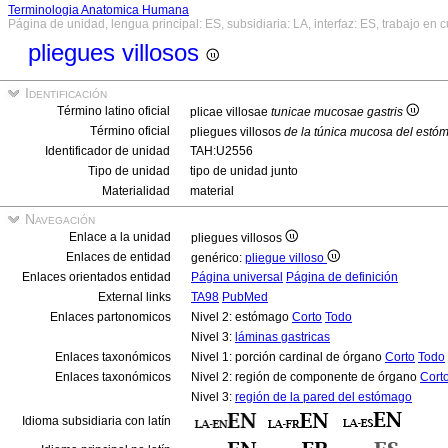
Terminologia Anatomica Humana
Página de unidad, lengua principal: ES, subsidiaria: LA, interfaz: ES, trabajo en 
pliegues villosos
Identificación
Término latino oficial
plicae villosae
tunicae mucosae gastris
Término oficial
pliegues villosos
de la túnica mucosa del estó
Identificador de unidad
TAH:U2556
Tipo de unidad
tipo de unidad junto
Materialidad
material
Navegación
Enlace a la unidad
pliegues villosos
Enlaces de entidad
genérico:
pliegue villoso
Enlaces orientados entidad
Página universal
Página de definición
External links
TA98
PubMed
Enlaces partonomicos
Nivel 2: estómago
Corto
Todo
Nivel 3:
láminas gastricas
Enlaces taxonómicos
Nivel 1: porción cardinal de órgano
Corto
Todo
Enlaces taxonómicos
Nivel 2: región de componente de órgano
Cort
Nivel 3:
región de la pared del estómago
Idioma subsidiaria con latín