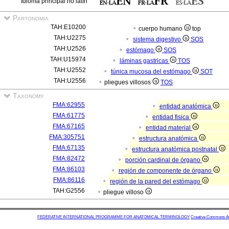
Idioma principal no latín
Partonomia
TAH:E10200
cuerpo humano
top
TAH:U2275
sistema digestivo
SOS
TAH:U2526
estómago
SOS
TAH:U15974
láminas gastricas
TOS
TAH:U2552
túnica mucosa del estómago
SOT
TAH:U2556
pliegues villosos
TOS
Taxonomy
FMA:62955
entidad anatómica
FMA:61775
entidad fisica
FMA:67165
entidad material
FMA:305751
estructura anatómica
FMA:67135
estructura anatómica postnatal
FMA:82472
porción cardinal de órgano
FMA:86103
región de componente de órgano
FMA:86116
región de la pared del estómago
TAH:G2556
pliegue villoso
FEDERATIVE INTERNATIONAL PROGRAMME FOR ANATOMICAL TERMINOLOGY
Creative Commons Attr