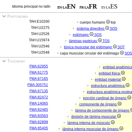
Idioma principal no latín
Partonomia
TAH:E10200
cuerpo humano
top
TAH:U2275
sistema digestivo
SOS
TAH:U2526
estómago
SOS
TAH:U15974
láminas gastricas
TOS
TAH:U2546
túnica muscular del estómago
SOT
TAH:U2548
capa muscular circular del estómago
SOS
Taxonomy
FMA:62955
entidad anatómic
FMA:61775
entidad fisica
FMA:67165
entidad material
FMA:305751
estructura anatómica
FMA:67135
estructura anatómica postn
FMA:82472
porción cardinal de órgano
FMA:14065
componente de órgano
FMA:82485
lámina de componente de órgano
FMA:83563
división de lámina muscular
FMA:62899
lámina interna de músculo
FMA:85405
lámina interna muscular de órgano