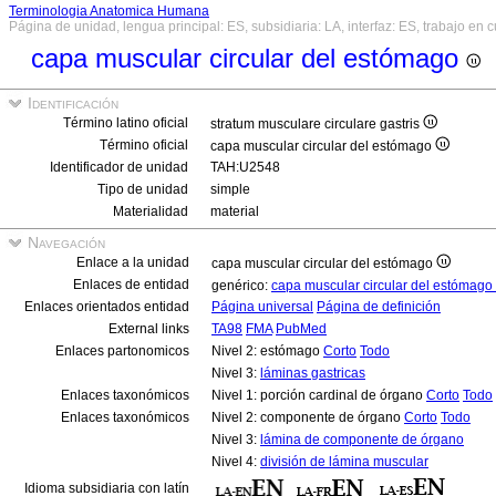
Terminologia Anatomica Humana
Página de unidad, lengua principal: ES, subsidiaria: LA, interfaz: ES, trabajo en 
capa muscular circular del estómago
Identificación
Término latino oficial
stratum musculare circulare gastris
Término oficial
capa muscular circular del estómago
Identificador de unidad
TAH:U2548
Tipo de unidad
simple
Materialidad
material
Navegación
Enlace a la unidad
capa muscular circular del estómago
Enlaces de entidad
genérico:
capa muscular circular del estómago
Enlaces orientados entidad
Página universal
Página de definición
External links
TA98
FMA
PubMed
Enlaces partonomicos
Nivel 2: estómago
Corto
Todo
Nivel 3:
láminas gastricas
Enlaces taxonómicos
Nivel 1: porción cardinal de órgano
Corto
Todo
Enlaces taxonómicos
Nivel 2: componente de órgano
Corto
Todo
Nivel 3:
lámina de componente de órgano
Nivel 4:
división de lámina muscular
Idioma subsidiaria con latín