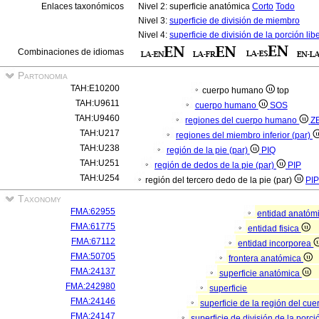
Enlaces taxonómicos
Nivel 2: superficie anatómica
Corto
Todo
Nivel 3:
superficie de división de miembro
Nivel 4:
superficie de división de la porción lib
Combinaciones de idiomas
Partonomia
TAH:E10200
cuerpo humano
top
TAH:U9611
cuerpo humano
SOS
TAH:U9460
regiones del cuerpo humano
Z
TAH:U217
regiones del miembro inferior (par)
TAH:U238
región de la pie (par)
PIQ
TAH:U251
región de dedos de la pie (par)
PIP
TAH:U254
región del tercero dedo de la pie (par)
PIP
Taxonomy
FMA:62955
entidad anatóm
FMA:61775
entidad fisica
FMA:67112
entidad incorporea
FMA:50705
frontera anatómica
FMA:24137
superficie anatómica
FMA:242980
superficie
FMA:24146
superficie de la región del c
FMA:24147
superficie de división de la por