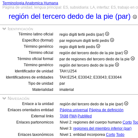
Terminologia Anatomica Humana
Página de unidad, lengua principal: ES, subsidiaria: LA, interfaz: ES, trabajo en 
región del tercero dedo de la pie (par)
Identificación
Término latino oficial
regio digiti tertii pedis (par)
Específico (formal)
par regionum digiti tertii pedis
Término genérico
regio digiti tertii pedis
Término oficial
región del tercero dedo de la pie (par)
Término oficial formal
par de regiones del tercero dedo de la pie
Término genérico
región del tercero dedo de la pie
Identificador de unidad
TAH:U254
Identificadores de entidades
TAH:E254; E33042; E33043; E33044
Tipo de unidad
par
Materialidad
imaterial
Navegación
Enlace a la unidad
región del tercero dedo de la pie (par)
Enlaces orientados entidad
Página universal
Página de definición
External links
TA98
FMA
PubMed
Enlaces partonomicos
Nivel 2: regiones del cuerpo humano
Corto
To
Nivel 3:
regiones del miembro inferior (par)
Enlaces taxonómicos
Nivel 1: entidad incorporea
Corto
Todo