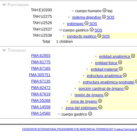
Partonomia
TAH:E10200
cuerpo humano
top
TAH:U2275
sistema digestivo
SOS
TAH:U2526
estómago
SOS
TAH:U2537
cuerpo gastrico
SOS
TAH:U2538
conducto gastrico
SOS
Total
1 children
Taxonomy
FMA:62955
entidad anatómica
FMA:61775
entidad fisica
FMA:67165
entidad material
FMA:305751
estructura anatómica
FMA:67135
estructura anatómica postnatal
FMA:82472
porción cardinal de órgano
FMA:67619
región de órgano
FMA:55268
zona de órgano
FMA:14558
zona del estómago
FMA:14560
cuerpo gastrico
FEDERATIVE INTERNATIONAL PROGRAMME FOR ANATOMICAL TERMINOLOGY
Creative Commons Attr