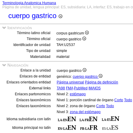
Terminologia Anatomica Humana
Página de unidad, lengua principal: ES, subsidiaria: LA, interfaz: ES, trabajo en 
cuerpo gastrico
Identificación
Término latino oficial
corpus gastricum
Término oficial
cuerpo gastrico
Identificador de unidad
TAH:U2537
Tipo de unidad
simple
Materialidad
material
Navegación
Enlace a la unidad
cuerpo gastrico
Enlaces de entidad
genérico:
cuerpo gastrico
Enlaces orientados entidad
Página universal
Página de definición
External links
TA98
FMA
PubMed
IMAIOS
Enlaces partonomicos
Nivel 2:
estómago
Enlaces taxonómicos
Nivel 1: porción cardinal de órgano
Corto
Todo
Enlaces taxonómicos
Nivel 2: zona de órgano
Corto
Todo
Nivel 3:
zona del estómago
Idioma subsidiaria con latín
Idioma principal no latín