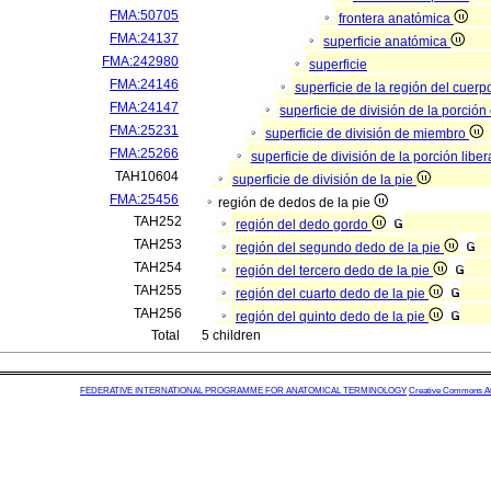
FMA:50705
frontera anatómica
FMA:24137
superficie anatómica
FMA:242980
superficie
FMA:24146
superficie de la región del cue
FMA:24147
superficie de división de la porci
FMA:25231
superficie de división de miembro
FMA:25266
superficie de división de la porción libe
TAH10604
superficie de división de la pie
FMA:25456
región de dedos de la pie
TAH252
región del dedo gordo
TAH253
región del segundo dedo de la pie
TAH254
región del tercero dedo de la pie
TAH255
región del cuarto dedo de la pie
TAH256
región del quinto dedo de la pie
Total
5 children
FEDERATIVE INTERNATIONAL PROGRAMME FOR ANATOMICAL TERMINOLOGY
Creative Commons Attr