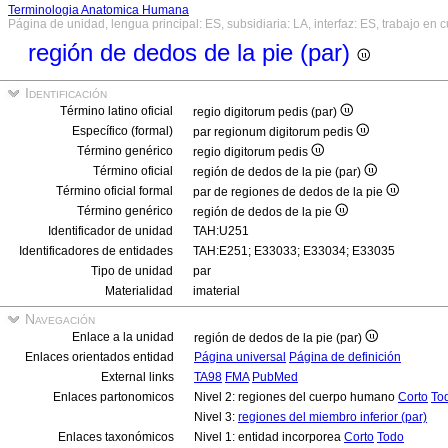
Terminologia Anatomica Humana
Página de unidad, lengua principal: ES, subsidiaria: LA, interfaz: ES, trabajo en 
región de dedos de la pie (par)
Identificación
Término latino oficial
regio digitorum pedis (par)
Específico (formal)
par regionum digitorum pedis
Término genérico
regio digitorum pedis
Término oficial
región de dedos de la pie (par)
Término oficial formal
par de regiones de dedos de la pie
Término genérico
región de dedos de la pie
Identificador de unidad
TAH:U251
Identificadores de entidades
TAH:E251; E33033; E33034; E33035
Tipo de unidad
par
Materialidad
imaterial
Navegación
Enlace a la unidad
región de dedos de la pie (par)
Enlaces orientados entidad
Página universal
Página de definición
External links
TA98
FMA
PubMed
Enlaces partonomicos
Nivel 2: regiones del cuerpo humano
Corto
To
Nivel 3:
regiones del miembro inferior (par)
Enlaces taxonómicos
Nivel 1: entidad incorporea
Corto
Todo