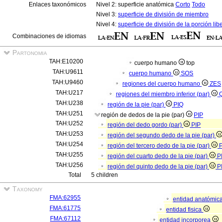
Enlaces taxonómicos
Nivel 2: superficie anatómica
Corto
Todo
Nivel 3:
superficie de división de miembro
Nivel 4:
superficie de división de la porción lib
Combinaciones de idiomas
Partonomia
TAH:E10200
cuerpo humano
top
TAH:U9611
cuerpo humano
SOS
TAH:U9460
regiones del cuerpo humano
ZES
TAH:U217
regiones del miembro inferior (par)
Q
TAH:U238
región de la pie (par)
PIQ
TAH:U251
región de dedos de la pie (par)
PIP
TAH:U252
región del dedo gordo (par)
PIP
TAH:U253
región del segundo dedo de la pie (par)
TAH:U254
región del tercero dedo de la pie (par)
TAH:U255
región del cuarto dedo de la pie (par)
P
TAH:U256
región del quinto dedo de la pie (par)
P
Total
5 children
Taxonomy
FMA:62955
entidad anatómic
FMA:61775
entidad fisica
FMA:67112
entidad incorporea