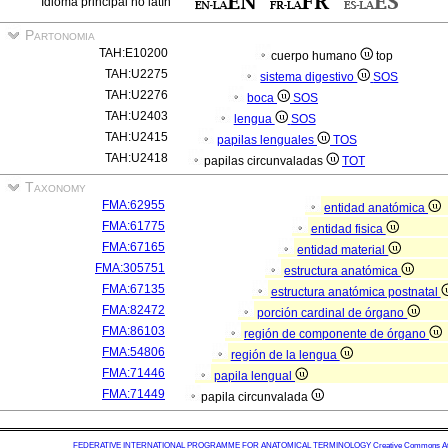
Idioma principal no latín
Partonomia
TAH:E10200
cuerpo humano
top
TAH:U2275
sistema digestivo
SOS
TAH:U2276
boca
SOS
TAH:U2403
lengua
SOS
TAH:U2415
papilas lenguales
TOS
TAH:U2418
papilas circunvaladas
TOT
Taxonomy
FMA:62955
entidad anatómica
FMA:61775
entidad fisica
FMA:67165
entidad material
FMA:305751
estructura anatómica
FMA:67135
estructura anatómica postnatal
FMA:82472
porción cardinal de órgano
FMA:86103
región de componente de órgano
FMA:54806
región de la lengua
FMA:71446
papila lengual
FMA:71449
papila circunvalada
FEDERATIVE INTERNATIONAL PROGRAMME FOR ANATOMICAL TERMINOLOGY
Creative Commons Attr