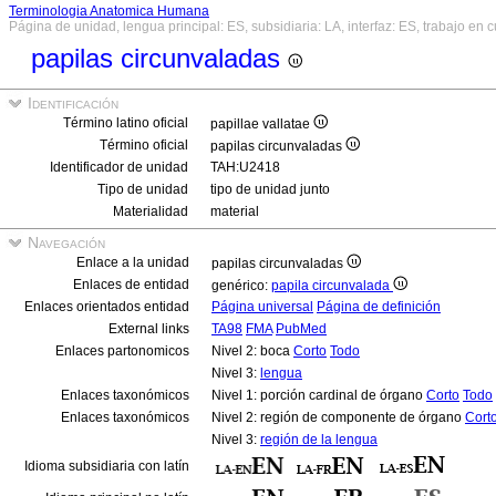
Terminologia Anatomica Humana
Página de unidad, lengua principal: ES, subsidiaria: LA, interfaz: ES, trabajo en 
papilas circunvaladas
Identificación
Término latino oficial
papillae vallatae
Término oficial
papilas circunvaladas
Identificador de unidad
TAH:U2418
Tipo de unidad
tipo de unidad junto
Materialidad
material
Navegación
Enlace a la unidad
papilas circunvaladas
Enlaces de entidad
genérico:
papila circunvalada
Enlaces orientados entidad
Página universal
Página de definición
External links
TA98
FMA
PubMed
Enlaces partonomicos
Nivel 2: boca
Corto
Todo
Nivel 3:
lengua
Enlaces taxonómicos
Nivel 1: porción cardinal de órgano
Corto
Todo
Enlaces taxonómicos
Nivel 2: región de componente de órgano
Cort
Nivel 3:
región de la lengua
Idioma subsidiaria con latín