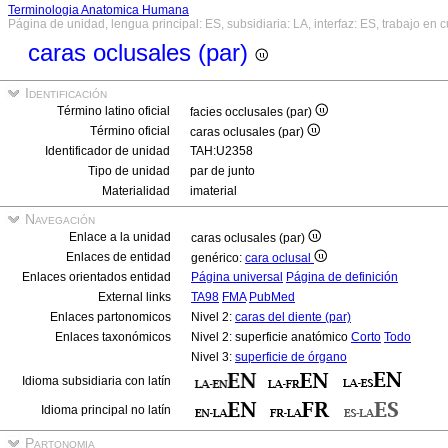
Terminologia Anatomica Humana
Página de unidad, lengua principal: ES, subsidiaria: LA, interfaz: ES, trabajo en 
caras oclusales (par)
Identificación
Término latino oficial
facies occlusales (par)
Término oficial
caras oclusales (par)
Identificador de unidad
TAH:U2358
Tipo de unidad
par de junto
Materialidad
imaterial
Navegación
Enlace a la unidad
caras oclusales (par)
Enlaces de entidad
genérico:
cara oclusal
Enlaces orientados entidad
Página universal
Página de definición
External links
TA98
FMA
PubMed
Enlaces partonomicos
Nivel 2:
caras del diente (par)
Enlaces taxonómicos
Nivel 2: superficie anatómico
Corto
Todo
Nivel 3:
superficie de órgano
Idioma subsidiaria con latín
Idioma principal no latín
Partonomia