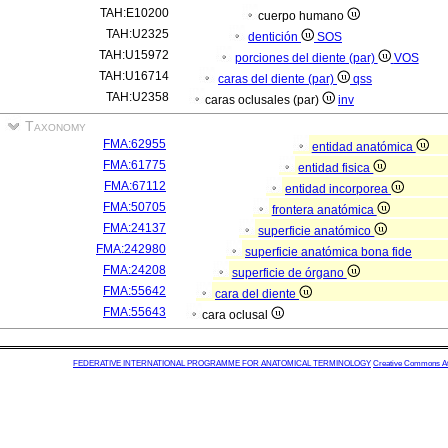
TAH:E10200
cuerpo humano
TAH:U2325
dentición
SOS
TAH:U15972
porciones del diente (par)
VOS
TAH:U16714
caras del diente (par)
qss
TAH:U2358
caras oclusales (par)
inv
Taxonomy
FMA:62955
entidad anatómica
FMA:61775
entidad fisica
FMA:67112
entidad incorporea
FMA:50705
frontera anatómica
FMA:24137
superficie anatómico
FMA:242980
superficie anatómica bona fide
FMA:24208
superficie de órgano
FMA:55642
cara del diente
FMA:55643
cara oclusal
FEDERATIVE INTERNATIONAL PROGRAMME FOR ANATOMICAL TERMINOLOGY
Creative Commons Attr