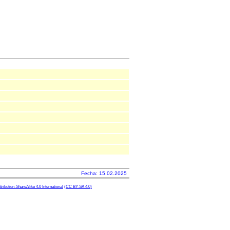
Fecha: 15.02.2025
ibution-ShareAlike 4.0 International
(CC BY-SA 4.0)