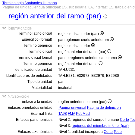
Terminologia Anatomica Humana
Página de unidad, lengua principal: ES, subsidiaria: LA, interfaz: ES, trabajo en 
región anterior del ramo (par)
Identificación
Término latino oficial
regio cruris anterior (par)
Específico (formal)
par regionum cruris anteriorum
Término genérico
regio cruris anterior
Término oficial
región anterior del ramo (par)
Término oficial formal
par de regiones anteriores del ramo
Término genérico
región anterior del ramo
Identificador de unidad
TAH:U231
Identificadores de entidades
TAH:E231; E32978; E32979; E32980
Tipo de unidad
par
Materialidad
imaterial
Navegación
Enlace a la unidad
región anterior del ramo (par)
Enlaces orientados entidad
Página universal
Página de definición
External links
TA98
FMA
PubMed
Enlaces partonomicos
Nivel 2: regiones del cuerpo humano
Corto
To
Nivel 3:
regiones del miembro inferior (par)
Enlaces taxonómicos
Nivel 1: entidad incorporea
Corto
Todo