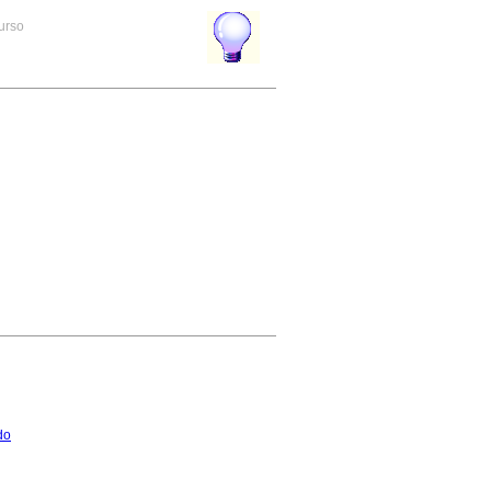
curso
do