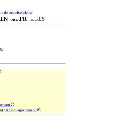
era del miembro inferior
IZ
o humano
cardinal del cuerpo humano