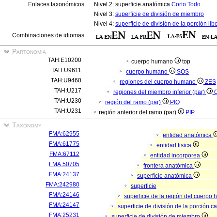
Enlaces taxonómicos
Nivel 2: superficie anatómica
Corto
Todo
Nivel 3:
superficie de división de miembro
Nivel 4:
superficie de división de la porción lib
Combinaciones de idiomas
Partonomia
TAH:E10200
cuerpo humano
top
TAH:U9611
cuerpo humano
SOS
TAH:U9460
regiones del cuerpo humano
ZES
TAH:U217
regiones del miembro inferior (par)
Q
TAH:U230
región del ramo (par)
PIQ
TAH:U231
región anterior del ramo (par)
PIP
Taxonomy
FMA:62955
entidad anatómica
FMA:61775
entidad fisica
FMA:67112
entidad incorporea
FMA:50705
frontera anatómica
FMA:24137
superficie anatómica
FMA:242980
superficie
FMA:24146
superficie de la región del cuerp
FMA:24147
superficie de división de la porción 
FMA:25231
superficie de división de miembro