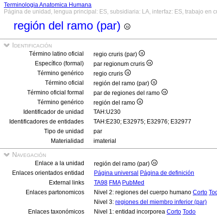
Terminologia Anatomica Humana
Página de unidad, lengua principal: ES, subsidiaria: LA, interfaz: ES, trabajo en 
región del ramo (par)
Identificación
Término latino oficial
regio cruris (par)
Específico (formal)
par regionum cruris
Término genérico
regio cruris
Término oficial
región del ramo (par)
Término oficial formal
par de regiones del ramo
Término genérico
región del ramo
Identificador de unidad
TAH:U230
Identificadores de entidades
TAH:E230; E32975; E32976; E32977
Tipo de unidad
par
Materialidad
imaterial
Navegación
Enlace a la unidad
región del ramo (par)
Enlaces orientados entidad
Página universal
Página de definición
External links
TA98
FMA
PubMed
Enlaces partonomicos
Nivel 2: regiones del cuerpo humano
Corto
To
Nivel 3:
regiones del miembro inferior (par)
Enlaces taxonómicos
Nivel 1: entidad incorporea
Corto
Todo