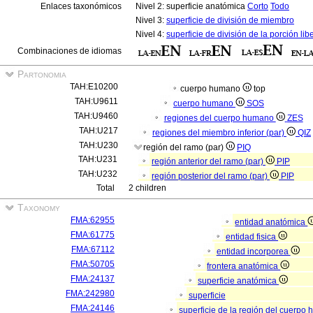
Enlaces taxonómicos
Nivel 2: superficie anatómica
Corto
Todo
Nivel 3:
superficie de división de miembro
Nivel 4:
superficie de división de la porción lib
Combinaciones de idiomas
Partonomia
TAH:E10200
cuerpo humano
top
TAH:U9611
cuerpo humano
SOS
TAH:U9460
regiones del cuerpo humano
ZES
TAH:U217
regiones del miembro inferior (par)
QIZ
TAH:U230
región del ramo (par)
PIQ
TAH:U231
región anterior del ramo (par)
PIP
TAH:U232
región posterior del ramo (par)
PIP
Total
2 children
Taxonomy
FMA:62955
entidad anatómica
FMA:61775
entidad fisica
FMA:67112
entidad incorporea
FMA:50705
frontera anatómica
FMA:24137
superficie anatómica
FMA:242980
superficie
FMA:24146
superficie de la región del cuerp