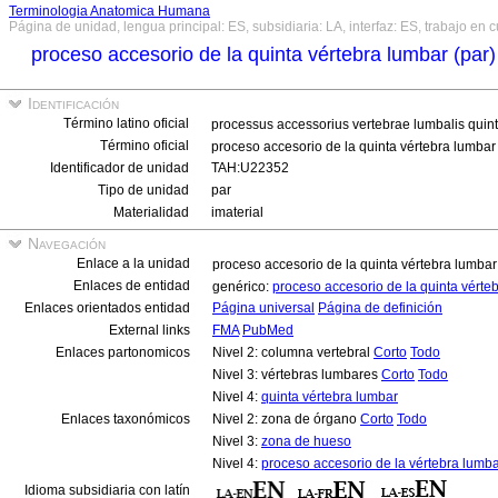
Terminologia Anatomica Humana
Página de unidad, lengua principal: ES, subsidiaria: LA, interfaz: ES, trabajo en 
proceso accesorio de la quinta vértebra lumbar (par
Identificación
Término latino oficial
processus accessorius vertebrae lumbalis quin
Término oficial
proceso accesorio de la quinta vértebra lumbar
Identificador de unidad
TAH:U22352
Tipo de unidad
par
Materialidad
imaterial
Navegación
Enlace a la unidad
proceso accesorio de la quinta vértebra lumbar
Enlaces de entidad
genérico:
proceso accesorio de la quinta vérte
Enlaces orientados entidad
Página universal
Página de definición
External links
FMA
PubMed
Enlaces partonomicos
Nivel 2: columna vertebral
Corto
Todo
Nivel 3: vértebras lumbares
Corto
Todo
Nivel 4:
quinta vértebra lumbar
Enlaces taxonómicos
Nivel 2: zona de órgano
Corto
Todo
Nivel 3:
zona de hueso
Nivel 4:
proceso accesorio de la vértebra lumb
Idioma subsidiaria con latín