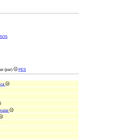
SOS
ar (par)
PES
ica
tnatal