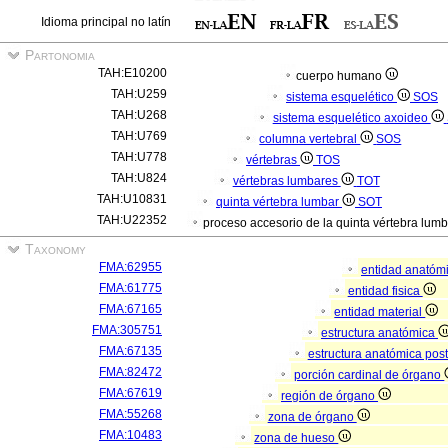
Idioma principal no latín
Partonomia
TAH:E10200
cuerpo humano
TAH:U259
sistema esquelético
SOS
TAH:U268
sistema esquelético axoideo
TAH:U769
columna vertebral
SOS
TAH:U778
vértebras
TOS
TAH:U824
vértebras lumbares
TOT
TAH:U10831
quinta vértebra lumbar
SOT
TAH:U22352
proceso accesorio de la quinta vértebra lumb
Taxonomy
FMA:62955
entidad anatóm
FMA:61775
entidad fisica
FMA:67165
entidad material
FMA:305751
estructura anatómica
FMA:67135
estructura anatómica pos
FMA:82472
porción cardinal de órgano
FMA:67619
región de órgano
FMA:55268
zona de órgano
FMA:10483
zona de hueso