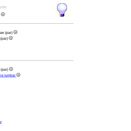
curso
)
tae (par)
 (par)
 (par)
bra lumbar
ar