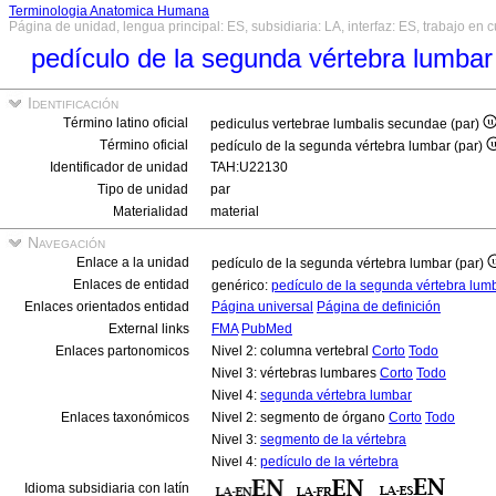
Terminologia Anatomica Humana
Página de unidad, lengua principal: ES, subsidiaria: LA, interfaz: ES, trabajo en 
pedículo de la segunda vértebra lumbar
Identificación
Término latino oficial
pediculus vertebrae lumbalis secundae (par)
Término oficial
pedículo de la segunda vértebra lumbar (par)
Identificador de unidad
TAH:U22130
Tipo de unidad
par
Materialidad
material
Navegación
Enlace a la unidad
pedículo de la segunda vértebra lumbar (par)
Enlaces de entidad
genérico:
pedículo de la segunda vértebra lum
Enlaces orientados entidad
Página universal
Página de definición
External links
FMA
PubMed
Enlaces partonomicos
Nivel 2: columna vertebral
Corto
Todo
Nivel 3: vértebras lumbares
Corto
Todo
Nivel 4:
segunda vértebra lumbar
Enlaces taxonómicos
Nivel 2: segmento de órgano
Corto
Todo
Nivel 3:
segmento de la vértebra
Nivel 4:
pedículo de la vértebra
Idioma subsidiaria con latín