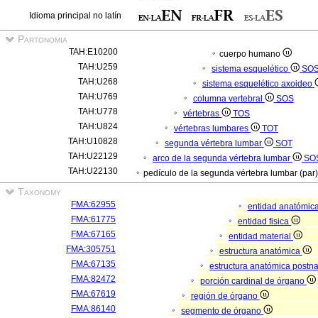
Idioma principal no latín
Partonomia
TAH:E10200
cuerpo humano
TAH:U259
sistema esquelético
SO
TAH:U268
sistema esquelético axoideo
TAH:U769
columna vertebral
SOS
TAH:U778
vértebras
TOS
TAH:U824
vértebras lumbares
TOT
TAH:U10828
segunda vértebra lumbar
SOT
TAH:U22129
arco de la segunda vértebra lumbar
SO
TAH:U22130
pedículo de la segunda vértebra lumbar (par
Taxonomy
FMA:62955
entidad anatómic
FMA:61775
entidad fisica
FMA:67165
entidad material
FMA:305751
estructura anatómica
FMA:67135
estructura anatómica postn
FMA:82472
porción cardinal de órgano
FMA:67619
región de órgano
FMA:86140
segmento de órgano