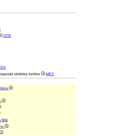
S
SOS
SOS
a segunda vértebra lumbar
MES
ómica
a
 fide
ano