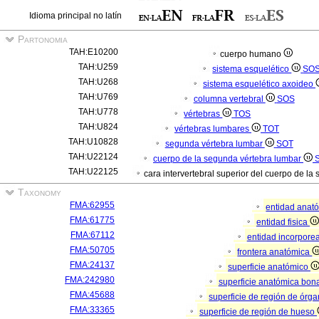
Idioma principal no latín
Partonomia
TAH:E10200
cuerpo humano
TAH:U259
sistema esquelético
SO
TAH:U268
sistema esquelético axoideo
TAH:U769
columna vertebral
SOS
TAH:U778
vértebras
TOS
TAH:U824
vértebras lumbares
TOT
TAH:U10828
segunda vértebra lumbar
SOT
TAH:U22124
cuerpo de la segunda vértebra lumbar
TAH:U22125
cara intervertebral superior del cuerpo de l
Taxonomy
FMA:62955
entidad anat
FMA:61775
entidad fisica
FMA:67112
entidad incorpore
FMA:50705
frontera anatómica
FMA:24137
superficie anatómico
FMA:242980
superficie anatómica bona
FMA:45688
superficie de región de órg
FMA:33365
superficie de región de hueso