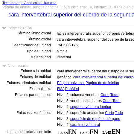
Terminologia Anatomica Humana
Página de unidad, lengua principal: ES, subsidiaria: LA, interfaz: ES, trabajo en 
cara intervertebral superior del cuerpo de la segun
Identificación
Término latino oficial
facies intervertebralis superior corporis verte
Término oficial
cara intervertebral superior del cuerpo de la 
Identificador de unidad
TAH:U22125
Tipo de unidad
simple
Materialidad
imaterial
Navegación
Enlace a la unidad
cara intervertebral superior del cuerpo de la 
Enlaces de entidad
genérico:
cara intervertebral superior del cue
Enlaces orientados entidad
Página universal
Página de definición
External links
FMA
PubMed
Enlaces partonomicos
Nivel 2: columna vertebral
Corto
Todo
Nivel 3: vértebras lumbares
Corto
Todo
Nivel 4:
segunda vértebra lumbar
Enlaces taxonómicos
Nivel 2: superficie anatómico
Corto
Todo
Nivel 3:
superficie de región de órgano
Nivel 4:
cara intervertebral
Idioma subsidiaria con latín