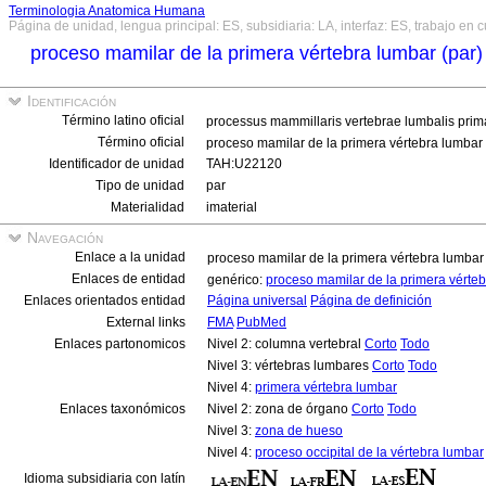
Terminologia Anatomica Humana
Página de unidad, lengua principal: ES, subsidiaria: LA, interfaz: ES, trabajo en 
proceso mamilar de la primera vértebra lumbar (par
Identificación
Término latino oficial
processus mammillaris vertebrae lumbalis prim
Término oficial
proceso mamilar de la primera vértebra lumbar
Identificador de unidad
TAH:U22120
Tipo de unidad
par
Materialidad
imaterial
Navegación
Enlace a la unidad
proceso mamilar de la primera vértebra lumbar
Enlaces de entidad
genérico:
proceso mamilar de la primera vérte
Enlaces orientados entidad
Página universal
Página de definición
External links
FMA
PubMed
Enlaces partonomicos
Nivel 2: columna vertebral
Corto
Todo
Nivel 3: vértebras lumbares
Corto
Todo
Nivel 4:
primera vértebra lumbar
Enlaces taxonómicos
Nivel 2: zona de órgano
Corto
Todo
Nivel 3:
zona de hueso
Nivel 4:
proceso occipital de la vértebra lumbar
Idioma subsidiaria con latín