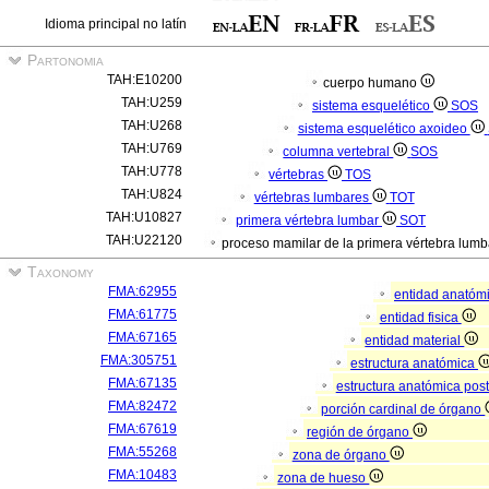
Idioma principal no latín
Partonomia
TAH:E10200
cuerpo humano
TAH:U259
sistema esquelético
SOS
TAH:U268
sistema esquelético axoideo
TAH:U769
columna vertebral
SOS
TAH:U778
vértebras
TOS
TAH:U824
vértebras lumbares
TOT
TAH:U10827
primera vértebra lumbar
SOT
TAH:U22120
proceso mamilar de la primera vértebra lumb
Taxonomy
FMA:62955
entidad anatóm
FMA:61775
entidad fisica
FMA:67165
entidad material
FMA:305751
estructura anatómica
FMA:67135
estructura anatómica pos
FMA:82472
porción cardinal de órgano
FMA:67619
región de órgano
FMA:55268
zona de órgano
FMA:10483
zona de hueso