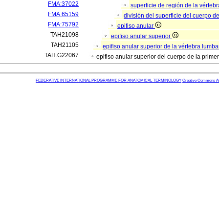
FMA:37022
superficie de región de la vérteb
FMA:65159
división del superficie del cuerpo d
FMA:75792
epifiso anular
TAH21098
epifiso anular superior
TAH21105
epifiso anular superior de la vértebra lumb
TAH:G22067
epifiso anular superior del cuerpo de la prim
FEDERATIVE INTERNATIONAL PROGRAMME FOR ANATOMICAL TERMINOLOGY
Creative Commons Attr