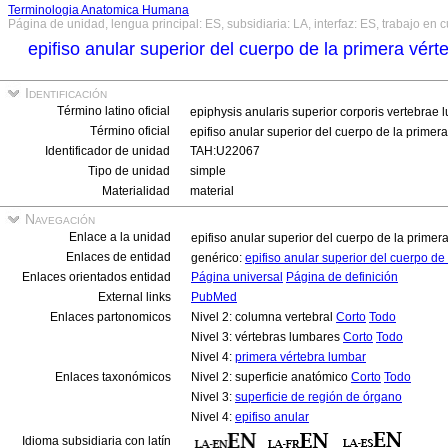
Terminologia Anatomica Humana
Página de unidad, lengua principal: ES, subsidiaria: LA, interfaz: ES, trabajo en 
epifiso anular superior del cuerpo de la primera vér
Identificación
Término latino oficial
epiphysis anularis superior corporis vertebrae
Término oficial
epifiso anular superior del cuerpo de la primer
Identificador de unidad
TAH:U22067
Tipo de unidad
simple
Materialidad
material
Navegación
Enlace a la unidad
epifiso anular superior del cuerpo de la prime
Enlaces de entidad
genérico:
epifiso anular superior del cuerpo de
Enlaces orientados entidad
Página universal
Página de definición
External links
PubMed
Enlaces partonomicos
Nivel 2: columna vertebral
Corto
Todo
Nivel 3: vértebras lumbares
Corto
Todo
Nivel 4:
primera vértebra lumbar
Enlaces taxonómicos
Nivel 2: superficie anatómico
Corto
Todo
Nivel 3:
superficie de región de órgano
Nivel 4:
epifiso anular
Idioma subsidiaria con latín