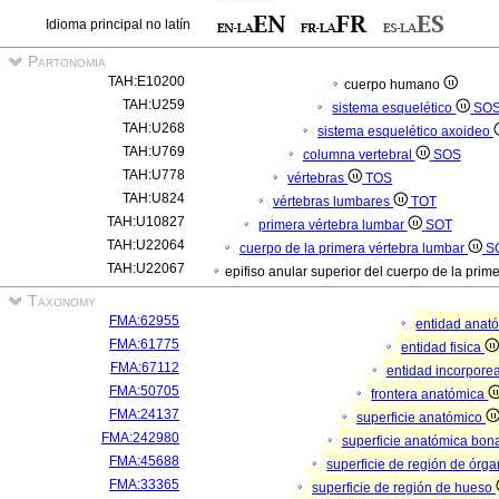
Idioma principal no latín
Partonomia
TAH:E10200
cuerpo humano
TAH:U259
sistema esquelético
SO
TAH:U268
sistema esquelético axoideo
TAH:U769
columna vertebral
SOS
TAH:U778
vértebras
TOS
TAH:U824
vértebras lumbares
TOT
TAH:U10827
primera vértebra lumbar
SOT
TAH:U22064
cuerpo de la primera vértebra lumbar
S
TAH:U22067
epifiso anular superior del cuerpo de la pri
Taxonomy
FMA:62955
entidad anat
FMA:61775
entidad fisica
FMA:67112
entidad incorpore
FMA:50705
frontera anatómica
FMA:24137
superficie anatómico
FMA:242980
superficie anatómica bona
FMA:45688
superficie de región de órg
FMA:33365
superficie de región de hueso