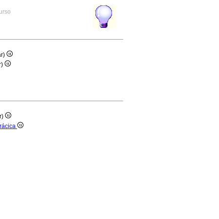
curso
ar)
r)
r)
orácica