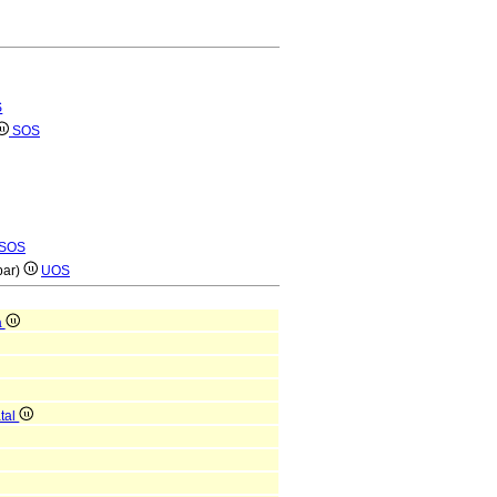
S
SOS
SOS
par)
UOS
a
atal