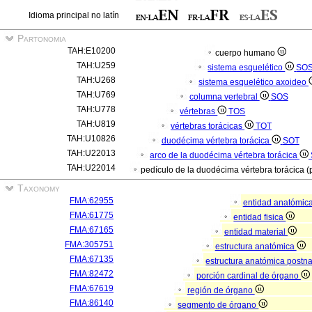
Idioma principal no latín
Partonomia
TAH:E10200
cuerpo humano
TAH:U259
sistema esquelético
SO
TAH:U268
sistema esquelético axoideo
TAH:U769
columna vertebral
SOS
TAH:U778
vértebras
TOS
TAH:U819
vértebras torácicas
TOT
TAH:U10826
duodécima vértebra torácica
SOT
TAH:U22013
arco de la duodécima vértebra torácica
TAH:U22014
pedículo de la duodécima vértebra torácica (
Taxonomy
FMA:62955
entidad anatómic
FMA:61775
entidad fisica
FMA:67165
entidad material
FMA:305751
estructura anatómica
FMA:67135
estructura anatómica postn
FMA:82472
porción cardinal de órgano
FMA:67619
región de órgano
FMA:86140
segmento de órgano