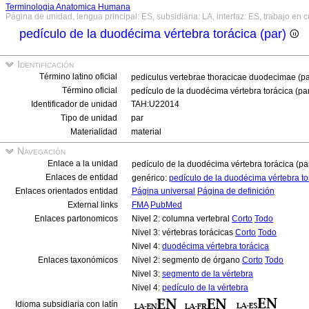
Terminologia Anatomica Humana
Página de unidad, lengua principal: ES, subsidiaria: LA, interfaz: ES, trabajo en 
pedículo de la duodécima vértebra torácica (par)
Identificación
Término latino oficial
pediculus vertebrae thoracicae duodecimae (p
Término oficial
pedículo de la duodécima vértebra torácica (pa
Identificador de unidad
TAH:U22014
Tipo de unidad
par
Materialidad
material
Navegación
Enlace a la unidad
pedículo de la duodécima vértebra torácica (pa
Enlaces de entidad
genérico:
pedículo de la duodécima vértebra t
Enlaces orientados entidad
Página universal
Página de definición
External links
FMA
PubMed
Enlaces partonomicos
Nivel 2: columna vertebral
Corto
Todo
Nivel 3: vértebras torácicas
Corto
Todo
Nivel 4:
duodécima vértebra torácica
Enlaces taxonómicos
Nivel 2: segmento de órgano
Corto
Todo
Nivel 3:
segmento de la vértebra
Nivel 4:
pedículo de la vértebra
Idioma subsidiaria con latín