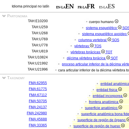
Idioma principal no latín
Partonomia
TAH:E10200
cuerpo humano
TAH:U259
sistema esquelético
SO
TAH:U268
sistema esquelético axoideo
TAH:U769
columna vertebral
SOS
TAH:U778
vértebras
TOS
TAH:U819
vértebras torácicas
TOT
TAH:U10824
décima vértebra torácica
SOT
TAH:U21992
proceso articular inferior de la décima vért
TAH:U21996
cara articular inferior de la décima vértebra t
Taxonomy
FMA:62955
entidad anatómic
FMA:61775
entidad fisica
FMA:67112
entidad incorporea
FMA:50705
frontera anatómica
FMA:24137
superficie anatómico
FMA:242980
superficie anatómica bona fid
FMA:45688
superficie de región de órgano
FMA:33365
superficie de región de hueso