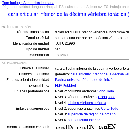
Terminologia Anatomica Humana
Página de unidad, lengua principal: ES, subsidiaria: LA, interfaz: ES, trabajo en 
cara articular inferior de la décima vértebra torácica 
Identificación
Término latino oficial
facies articularis inferior vertebrae thoracicae 
Término oficial
cara articular inferior de la décima vértebra tor
Identificador de unidad
TAH:U21996
Tipo de unidad
par
Materialidad
imaterial
Navegación
Enlace a la unidad
cara articular inferior de la décima vértebra tor
Enlaces de entidad
genérico:
cara articular inferior de la décima v
Enlaces orientados entidad
Página universal
Página de definición
External links
FMA
PubMed
Enlaces partonomicos
Nivel 2: columna vertebral
Corto
Todo
Nivel 3: vértebras torácicas
Corto
Todo
Nivel 4:
décima vértebra torácica
Enlaces taxonómicos
Nivel 2: superficie anatómico
Corto
Todo
Nivel 3:
superficie de región de órgano
Nivel 4:
cara articular inferior
Idioma subsidiaria con latín