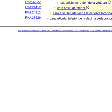
FMA:37022
superficie de región de la vértebra
FMA:24412
cara articular inferior
FMA:24812
cara articular inferior de la vértebra torácic
FMA:28529
cara articular inferior de la décima vértebra t
FEDERATIVE INTERNATIONAL PROGRAMME FOR ANATOMICAL TERMINOLOGY
Creative Commons Attr