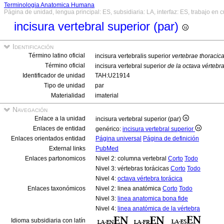
Terminologia Anatomica Humana
Página de unidad, lengua principal: ES, subsidiaria: LA, interfaz: ES, trabajo en 
incisura vertebral superior (par)
Identificación
Término latino oficial
incisura vertebralis superior
vertebrae thoracic
Término oficial
incisura vertebral superior
de la octava vértebra
Identificador de unidad
TAH:U21914
Tipo de unidad
par
Materialidad
imaterial
Navegación
Enlace a la unidad
incisura vertebral superior (par)
Enlaces de entidad
genérico:
incisura vertebral superior
Enlaces orientados entidad
Página universal
Página de definición
External links
PubMed
Enlaces partonomicos
Nivel 2: columna vertebral
Corto
Todo
Nivel 3: vértebras torácicas
Corto
Todo
Nivel 4:
octava vértebra torácica
Enlaces taxonómicos
Nivel 2: linea anatómica
Corto
Todo
Nivel 3:
linea anatomica bona fide
Nivel 4:
linea anatómica de la vértebra
Idioma subsidiaria con latín