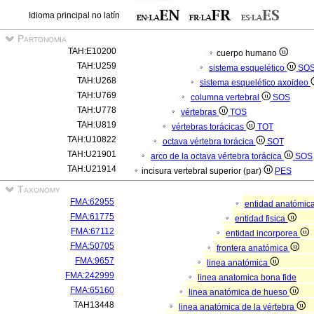
Idioma principal no latín
Partonomia
TAH:E10200
cuerpo humano
TAH:U259
sistema esquelético
SO
TAH:U268
sistema esquelético axoideo
TAH:U769
columna vertebral
SOS
TAH:U778
vértebras
TOS
TAH:U819
vértebras torácicas
TOT
TAH:U10822
octava vértebra torácica
SOT
TAH:U21901
arco de la octava vértebra torácica
SOS
TAH:U21914
incisura vertebral superior (par)
PES
Taxonomy
FMA:62955
entidad anatómic
FMA:61775
entidad fisica
FMA:67112
entidad incorporea
FMA:50705
frontera anatómica
FMA:9657
linea anatómica
FMA:242999
linea anatomica bona fide
FMA:65160
linea anatómica de hueso
TAH13448
linea anatómica de la vértebra