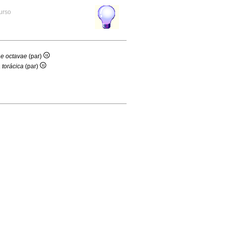
curso
ae octavae
(par)
 torácica
(par)