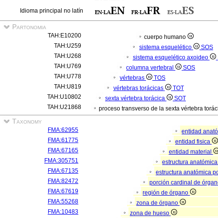
Idioma principal no latín
Partonomia
TAH:E10200
cuerpo humano
TAH:U259
sistema esquelético
SOS
TAH:U268
sistema esquelético axoideo
TAH:U769
columna vertebral
SOS
TAH:U778
vértebras
TOS
TAH:U819
vértebras torácicas
TOT
TAH:U10802
sexta vértebra torácica
SOT
TAH:U21868
proceso transverso de la sexta vértebra torác
Taxonomy
FMA:62955
entidad anat
FMA:61775
entidad fisica
FMA:67165
entidad material
FMA:305751
estructura anatómic
FMA:67135
estructura anatómica p
FMA:82472
porción cardinal de órga
FMA:67619
región de órgano
FMA:55268
zona de órgano
FMA:10483
zona de hueso