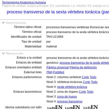
Terminologia Anatomica Humana
Página de unidad, lengua principal: ES, subsidiaria: LA, interfaz: ES, trabajo en 
proceso transverso de la sexta vértebra torácica (pa
Identificación
Término latino oficial
processus transversus vertebrae thoracicae sex
Término oficial
proceso transverso de la sexta vértebra torácic
Identificador de unidad
TAH:U21868
Tipo de unidad
par
Materialidad
material
Navegación
Enlace a la unidad
proceso transverso de la sexta vértebra torácic
Enlaces de entidad
genérico:
proceso transverso de la sexta vérteb
Enlaces orientados entidad
Página universal
Página de definición
External links
FMA
PubMed
Enlaces partonomicos
Nivel 2: columna vertebral
Corto
Todo
Nivel 3: vértebras torácicas
Corto
Todo
Nivel 4:
sexta vértebra torácica
Enlaces taxonómicos
Nivel 2: zona de órgano
Corto
Todo
Nivel 3:
zona de hueso
Nivel 4:
proceso transverso
Idioma subsidiaria con latín