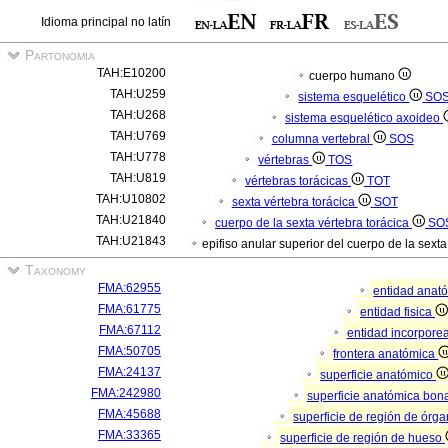
Idioma principal no latín
Partonomia
TAH:E10200
cuerpo humano
TAH:U259
sistema esquelético
SO
TAH:U268
sistema esquelético axoideo
TAH:U769
columna vertebral
SOS
TAH:U778
vértebras
TOS
TAH:U819
vértebras torácicas
TOT
TAH:U10802
sexta vértebra torácica
SOT
TAH:U21840
cuerpo de la sexta vértebra torácica
SO
TAH:U21843
epifiso anular superior del cuerpo de la sexta
Taxonomy
FMA:62955
entidad anat
FMA:61775
entidad fisica
FMA:67112
entidad incorpore
FMA:50705
frontera anatómica
FMA:24137
superficie anatómico
FMA:242980
superficie anatómica bona
FMA:45688
superficie de región de órg
FMA:33365
superficie de región de hueso