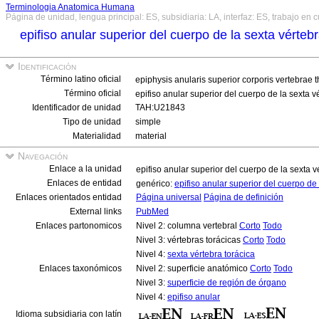
Terminologia Anatomica Humana
Página de unidad, lengua principal: ES, subsidiaria: LA, interfaz: ES, trabajo en 
epifiso anular superior del cuerpo de la sexta vérteb
Identificación
Término latino oficial
epiphysis anularis superior corporis vertebrae 
Término oficial
epifiso anular superior del cuerpo de la sexta v
Identificador de unidad
TAH:U21843
Tipo de unidad
simple
Materialidad
material
Navegación
Enlace a la unidad
epifiso anular superior del cuerpo de la sexta v
Enlaces de entidad
genérico:
epifiso anular superior del cuerpo de
Enlaces orientados entidad
Página universal
Página de definición
External links
PubMed
Enlaces partonomicos
Nivel 2: columna vertebral
Corto
Todo
Nivel 3: vértebras torácicas
Corto
Todo
Nivel 4:
sexta vértebra torácica
Enlaces taxonómicos
Nivel 2: superficie anatómico
Corto
Todo
Nivel 3:
superficie de región de órgano
Nivel 4:
epifiso anular
Idioma subsidiaria con latín