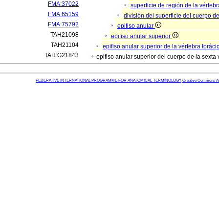
FMA:37022
superficie de región de la vérteb
FMA:65159
división del superficie del cuerpo d
FMA:75792
epifiso anular
TAH21098
epifiso anular superior
TAH21104
epifiso anular superior de la vértebra torác
TAH:G21843
epifiso anular superior del cuerpo de la sexta
FEDERATIVE INTERNATIONAL PROGRAMME FOR ANATOMICAL TERMINOLOGY
Creative Commons Attr