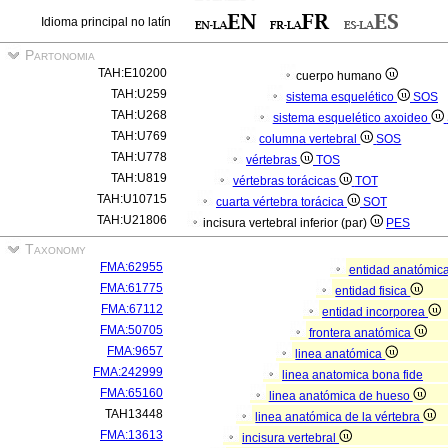
Idioma principal no latín
Partonomia
TAH:E10200
cuerpo humano
TAH:U259
sistema esquelético
SOS
TAH:U268
sistema esquelético axoideo
TAH:U769
columna vertebral
SOS
TAH:U778
vértebras
TOS
TAH:U819
vértebras torácicas
TOT
TAH:U10715
cuarta vértebra torácica
SOT
TAH:U21806
incisura vertebral inferior (par)
PES
Taxonomy
FMA:62955
entidad anatómic
FMA:61775
entidad fisica
FMA:67112
entidad incorporea
FMA:50705
frontera anatómica
FMA:9657
linea anatómica
FMA:242999
linea anatomica bona fide
FMA:65160
linea anatómica de hueso
TAH13448
linea anatómica de la vértebra
FMA:13613
incisura vertebral