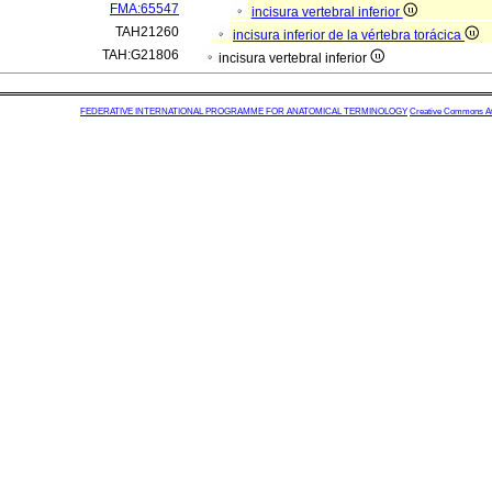
FMA:65547
incisura vertebral inferior
TAH21260
incisura inferior de la vértebra torácica
TAH:G21806
incisura vertebral inferior
FEDERATIVE INTERNATIONAL PROGRAMME FOR ANATOMICAL TERMINOLOGY
Creative Commons Attr