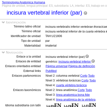
Terminologia Anatomica Humana
Página de unidad, lengua principal: ES, subsidiaria: LA, interfaz: ES, trabajo en 
incisura vertebral inferior (par)
Identificación
Término latino oficial
incisura vertebralis inferior
vertebrae thoracica
Término oficial
incisura vertebral inferior
de la cuarta vértebra 
Identificador de unidad
TAH:U21806
Tipo de unidad
par
Materialidad
imaterial
Navegación
Enlace a la unidad
incisura vertebral inferior (par)
Enlaces de entidad
genérico:
incisura vertebral inferior
Enlaces orientados entidad
Página universal
Página de definición
External links
PubMed
Enlaces partonomicos
Nivel 2: columna vertebral
Corto
Todo
Nivel 3: vértebras torácicas
Corto
Todo
Nivel 4:
cuarta vértebra torácica
Enlaces taxonómicos
Nivel 2: linea anatómica
Corto
Todo
Nivel 3:
linea anatomica bona fide
Nivel 4:
linea anatómica de la vértebra
Idioma subsidiaria con latín