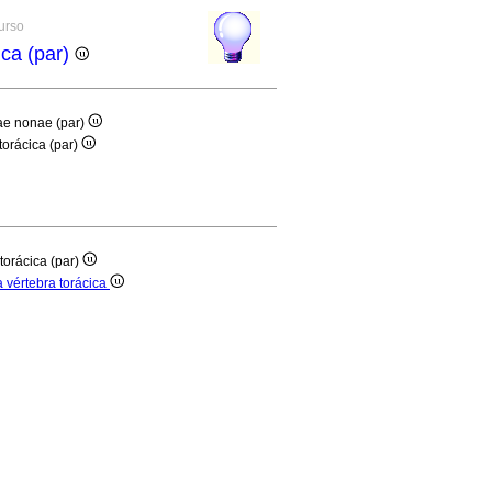
curso
ica (par)
cae nonae (par)
 torácica (par)
 torácica (par)
a vértebra torácica