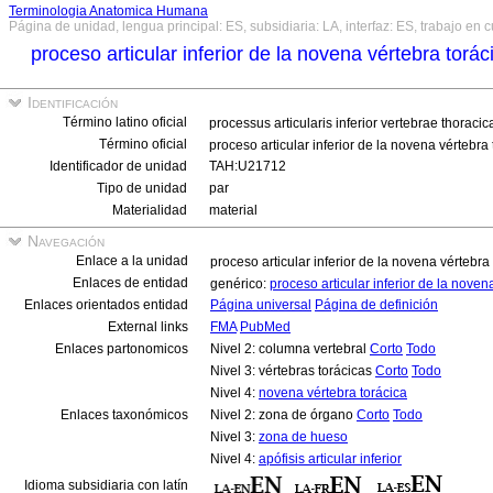
Terminologia Anatomica Humana
Página de unidad, lengua principal: ES, subsidiaria: LA, interfaz: ES, trabajo en 
proceso articular inferior de la novena vértebra torác
Identificación
Término latino oficial
processus articularis inferior vertebrae thoraci
Término oficial
proceso articular inferior de la novena vértebra
Identificador de unidad
TAH:U21712
Tipo de unidad
par
Materialidad
material
Navegación
Enlace a la unidad
proceso articular inferior de la novena vértebra
Enlaces de entidad
genérico:
proceso articular inferior de la noven
Enlaces orientados entidad
Página universal
Página de definición
External links
FMA
PubMed
Enlaces partonomicos
Nivel 2: columna vertebral
Corto
Todo
Nivel 3: vértebras torácicas
Corto
Todo
Nivel 4:
novena vértebra torácica
Enlaces taxonómicos
Nivel 2: zona de órgano
Corto
Todo
Nivel 3:
zona de hueso
Nivel 4:
apófisis articular inferior
Idioma subsidiaria con latín