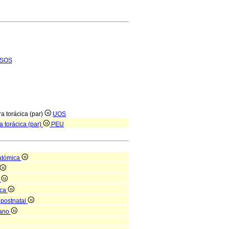
SOS
ra torácica (par)
UOS
ra torácica (par)
PEU
atómica
l
ica
 postnatal
gano