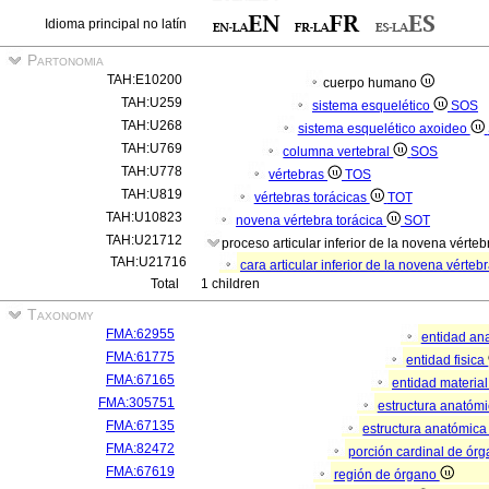
Idioma principal no latín
Partonomia
TAH:E10200
cuerpo humano
TAH:U259
sistema esquelético
SOS
TAH:U268
sistema esquelético axoideo
TAH:U769
columna vertebral
SOS
TAH:U778
vértebras
TOS
TAH:U819
vértebras torácicas
TOT
TAH:U10823
novena vértebra torácica
SOT
TAH:U21712
proceso articular inferior de la novena vérteb
TAH:U21716
cara articular inferior de la novena vérteb
Total
1 children
Taxonomy
FMA:62955
entidad an
FMA:61775
entidad fisica
FMA:67165
entidad materia
FMA:305751
estructura anatóm
FMA:67135
estructura anatómica
FMA:82472
porción cardinal de ór
FMA:67619
región de órgano