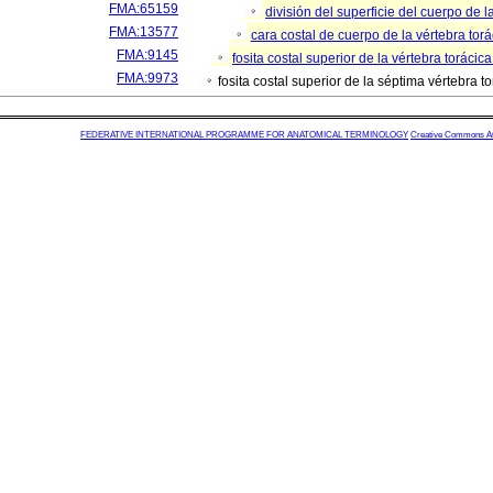
FMA:65159
división del superficie del cuerpo de l
FMA:13577
cara costal de cuerpo de la vértebra tor
FMA:9145
fosita costal superior de la vértebra torácic
FMA:9973
fosita costal superior de la séptima vértebra t
FEDERATIVE INTERNATIONAL PROGRAMME FOR ANATOMICAL TERMINOLOGY
Creative Commons Attr