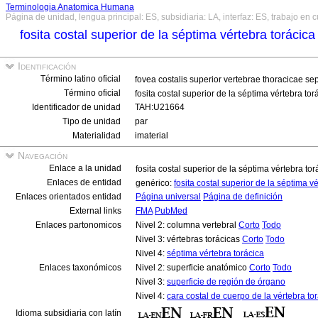
Terminologia Anatomica Humana
Página de unidad, lengua principal: ES, subsidiaria: LA, interfaz: ES, trabajo en 
fosita costal superior de la séptima vértebra torácica
Identificación
Término latino oficial
fovea costalis superior vertebrae thoracicae se
Término oficial
fosita costal superior de la séptima vértebra tor
Identificador de unidad
TAH:U21664
Tipo de unidad
par
Materialidad
imaterial
Navegación
Enlace a la unidad
fosita costal superior de la séptima vértebra tor
Enlaces de entidad
genérico:
fosita costal superior de la séptima v
Enlaces orientados entidad
Página universal
Página de definición
External links
FMA
PubMed
Enlaces partonomicos
Nivel 2: columna vertebral
Corto
Todo
Nivel 3: vértebras torácicas
Corto
Todo
Nivel 4:
séptima vértebra torácica
Enlaces taxonómicos
Nivel 2: superficie anatómico
Corto
Todo
Nivel 3:
superficie de región de órgano
Nivel 4:
cara costal de cuerpo de la vértebra to
Idioma subsidiaria con latín