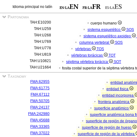
Idioma principal no latín
Partonomia
TAH:E10200
cuerpo humano
TAH:U259
sistema esquelético
SOS
TAH:U268
sistema esquelético axoideo
TAH:U769
columna vertebral
SOS
TAH:U778
vértebras
TOS
TAH:U819
vértebras torácicas
TOT
TAH:U10821
séptima vértebra torácica
SOT
TAH:U21664
fosita costal superior de la séptima vértebra 
Taxonomy
FMA:62955
entidad anatóm
FMA:61775
entidad fisica
FMA:67112
entidad incorporea
FMA:50705
frontera anatómica
FMA:24137
superficie anatómico
FMA:242980
superficie anatómica bona f
FMA:45688
superficie de región de órgan
FMA:33365
superficie de región de hueso
FMA:37022
superficie de región de la vértebra