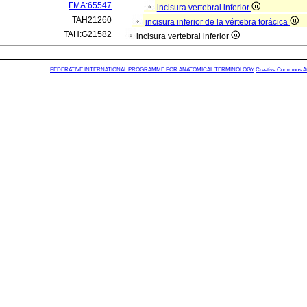
FMA:65547
incisura vertebral inferior
TAH21260
incisura inferior de la vértebra torácica
TAH:G21582
incisura vertebral inferior
FEDERATIVE INTERNATIONAL PROGRAMME FOR ANATOMICAL TERMINOLOGY
Creative Commons Attr