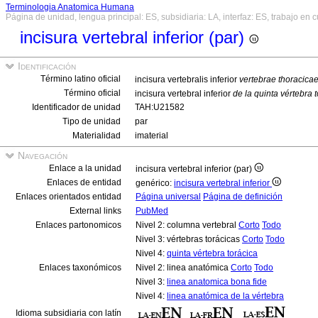
Terminologia Anatomica Humana
Página de unidad, lengua principal: ES, subsidiaria: LA, interfaz: ES, trabajo en 
incisura vertebral inferior (par)
Identificación
Término latino oficial
incisura vertebralis inferior
vertebrae thoracica
Término oficial
incisura vertebral inferior
de la quinta vértebra 
Identificador de unidad
TAH:U21582
Tipo de unidad
par
Materialidad
imaterial
Navegación
Enlace a la unidad
incisura vertebral inferior (par)
Enlaces de entidad
genérico:
incisura vertebral inferior
Enlaces orientados entidad
Página universal
Página de definición
External links
PubMed
Enlaces partonomicos
Nivel 2: columna vertebral
Corto
Todo
Nivel 3: vértebras torácicas
Corto
Todo
Nivel 4:
quinta vértebra torácica
Enlaces taxonómicos
Nivel 2: linea anatómica
Corto
Todo
Nivel 3:
linea anatomica bona fide
Nivel 4:
linea anatómica de la vértebra
Idioma subsidiaria con latín