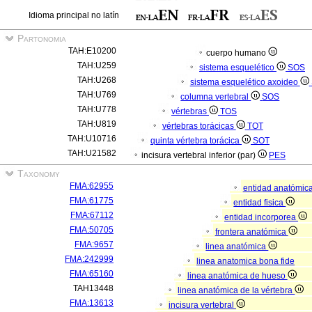
Idioma principal no latín
Partonomia
TAH:E10200
cuerpo humano
TAH:U259
sistema esquelético
SOS
TAH:U268
sistema esquelético axoideo
TAH:U769
columna vertebral
SOS
TAH:U778
vértebras
TOS
TAH:U819
vértebras torácicas
TOT
TAH:U10716
quinta vértebra torácica
SOT
TAH:U21582
incisura vertebral inferior (par)
PES
Taxonomy
FMA:62955
entidad anatómic
FMA:61775
entidad fisica
FMA:67112
entidad incorporea
FMA:50705
frontera anatómica
FMA:9657
linea anatómica
FMA:242999
linea anatomica bona fide
FMA:65160
linea anatómica de hueso
TAH13448
linea anatómica de la vértebra
FMA:13613
incisura vertebral