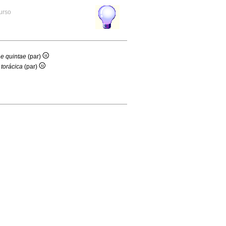
curso
ae quintae
(par)
 torácica
(par)