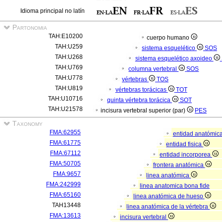
Idioma principal no latín
Partonomia
TAH:E10200
cuerpo humano
TAH:U259
sistema esquelético
SOS
TAH:U268
sistema esquelético axoideo
TAH:U769
columna vertebral
SOS
TAH:U778
vértebras
TOS
TAH:U819
vértebras torácicas
TOT
TAH:U10716
quinta vértebra torácica
SOT
TAH:U21578
incisura vertebral superior (par)
PES
Taxonomy
FMA:62955
entidad anatómic
FMA:61775
entidad fisica
FMA:67112
entidad incorporea
FMA:50705
frontera anatómica
FMA:9657
linea anatómica
FMA:242999
linea anatomica bona fide
FMA:65160
linea anatómica de hueso
TAH13448
linea anatómica de la vértebra
FMA:13613
incisura vertebral