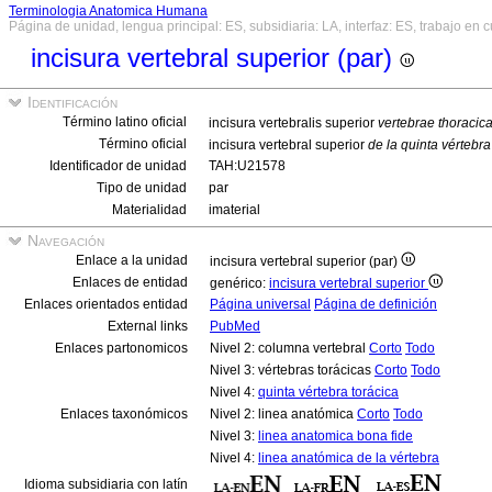
Terminologia Anatomica Humana
Página de unidad, lengua principal: ES, subsidiaria: LA, interfaz: ES, trabajo en 
incisura vertebral superior (par)
Identificación
Término latino oficial
incisura vertebralis superior
vertebrae thoracic
Término oficial
incisura vertebral superior
de la quinta vértebra
Identificador de unidad
TAH:U21578
Tipo de unidad
par
Materialidad
imaterial
Navegación
Enlace a la unidad
incisura vertebral superior (par)
Enlaces de entidad
genérico:
incisura vertebral superior
Enlaces orientados entidad
Página universal
Página de definición
External links
PubMed
Enlaces partonomicos
Nivel 2: columna vertebral
Corto
Todo
Nivel 3: vértebras torácicas
Corto
Todo
Nivel 4:
quinta vértebra torácica
Enlaces taxonómicos
Nivel 2: linea anatómica
Corto
Todo
Nivel 3:
linea anatomica bona fide
Nivel 4:
linea anatómica de la vértebra
Idioma subsidiaria con latín