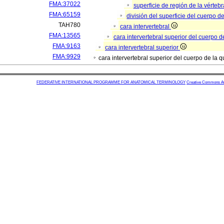
FMA:37022
superficie de región de la vérteb
FMA:65159
división del superficie del cuerpo d
TAH780
cara intervertebral
FMA:13565
cara intervertebral superior del cuerpo d
FMA:9163
cara intervertebral superior
FMA:9929
cara intervertebral superior del cuerpo de la q
FEDERATIVE INTERNATIONAL PROGRAMME FOR ANATOMICAL TERMINOLOGY
Creative Commons Attr