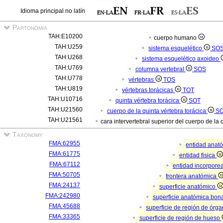
Idioma principal no latín
Partonomia
TAH:E10200
cuerpo humano
TAH:U259
sistema esquelético
SO
TAH:U268
sistema esquelético axoideo
TAH:U769
columna vertebral
SOS
TAH:U778
vértebras
TOS
TAH:U819
vértebras torácicas
TOT
TAH:U10716
quinta vértebra torácica
SOT
TAH:U21560
cuerpo de la quinta vértebra torácica
S
TAH:U21561
cara intervertebral superior del cuerpo de la 
Taxonomy
FMA:62955
entidad anat
FMA:61775
entidad fisica
FMA:67112
entidad incorpore
FMA:50705
frontera anatómica
FMA:24137
superficie anatómico
FMA:242980
superficie anatómica bona
FMA:45688
superficie de región de órg
FMA:33365
superficie de región de hueso