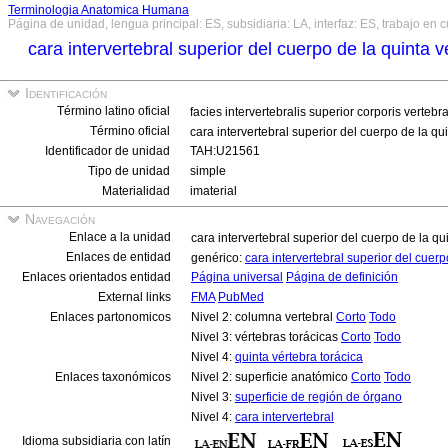
Terminologia Anatomica Humana
Página de unidad, lengua principal: ES, subsidiaria: LA, interfaz: ES, trabajo en 
cara intervertebral superior del cuerpo de la quinta 
Identificación
Término latino oficial
facies intervertebralis superior corporis verteb
Término oficial
cara intervertebral superior del cuerpo de la qu
Identificador de unidad
TAH:U21561
Tipo de unidad
simple
Materialidad
imaterial
Navegación
Enlace a la unidad
cara intervertebral superior del cuerpo de la qu
Enlaces de entidad
genérico:
cara intervertebral superior del cuerp
Enlaces orientados entidad
Página universal
Página de definición
External links
FMA
PubMed
Enlaces partonomicos
Nivel 2: columna vertebral
Corto
Todo
Nivel 3: vértebras torácicas
Corto
Todo
Nivel 4:
quinta vértebra torácica
Enlaces taxonómicos
Nivel 2: superficie anatómico
Corto
Todo
Nivel 3:
superficie de región de órgano
Nivel 4:
cara intervertebral
Idioma subsidiaria con latín