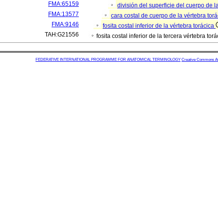
FMA:65159
división del superficie del cuerpo de l
FMA:13577
cara costal de cuerpo de la vértebra tor
FMA:9146
fosita costal inferior de la vértebra torácica
TAH:G21556
fosita costal inferior de la tercera vértebra tor
FEDERATIVE INTERNATIONAL PROGRAMME FOR ANATOMICAL TERMINOLOGY
Creative Commons Attr