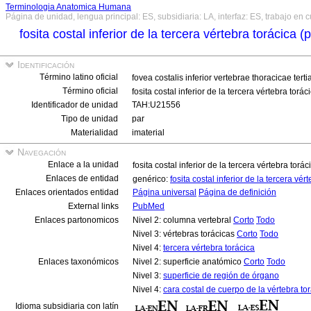
Terminologia Anatomica Humana
Página de unidad, lengua principal: ES, subsidiaria: LA, interfaz: ES, trabajo en 
fosita costal inferior de la tercera vértebra torácica (
Identificación
Término latino oficial
fovea costalis inferior vertebrae thoracicae terti
Término oficial
fosita costal inferior de la tercera vértebra torác
Identificador de unidad
TAH:U21556
Tipo de unidad
par
Materialidad
imaterial
Navegación
Enlace a la unidad
fosita costal inferior de la tercera vértebra torác
Enlaces de entidad
genérico:
fosita costal inferior de la tercera vér
Enlaces orientados entidad
Página universal
Página de definición
External links
PubMed
Enlaces partonomicos
Nivel 2: columna vertebral
Corto
Todo
Nivel 3: vértebras torácicas
Corto
Todo
Nivel 4:
tercera vértebra torácica
Enlaces taxonómicos
Nivel 2: superficie anatómico
Corto
Todo
Nivel 3:
superficie de región de órgano
Nivel 4:
cara costal de cuerpo de la vértebra to
Idioma subsidiaria con latín