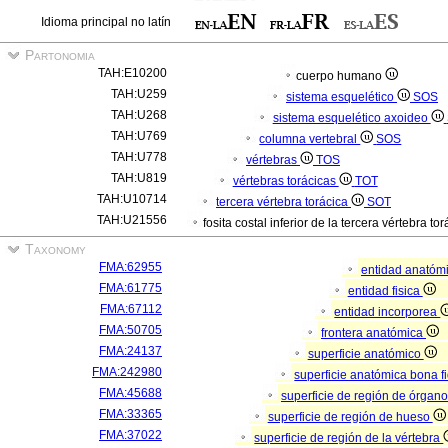
Idioma principal no latín
Partonomia
TAH:E10200
cuerpo humano
TAH:U259
sistema esquelético
SOS
TAH:U268
sistema esquelético axoideo
TAH:U769
columna vertebral
SOS
TAH:U778
vértebras
TOS
TAH:U819
vértebras torácicas
TOT
TAH:U10714
tercera vértebra torácica
SOT
TAH:U21556
fosita costal inferior de la tercera vértebra to
Taxonomy
FMA:62955
entidad anatóm
FMA:61775
entidad fisica
FMA:67112
entidad incorporea
FMA:50705
frontera anatómica
FMA:24137
superficie anatómico
FMA:242980
superficie anatómica bona f
FMA:45688
superficie de región de órgan
FMA:33365
superficie de región de hueso
FMA:37022
superficie de región de la vértebra