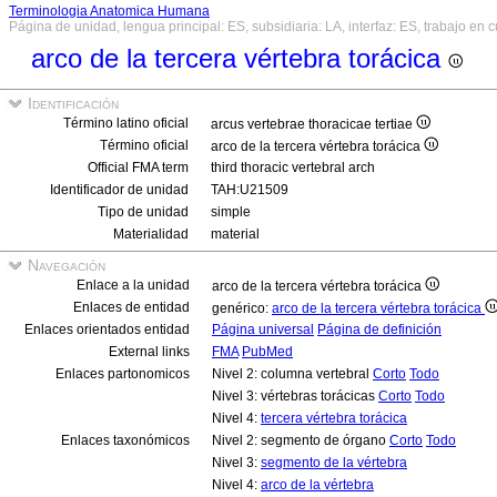
Terminologia Anatomica Humana
Página de unidad, lengua principal: ES, subsidiaria: LA, interfaz: ES, trabajo en 
arco de la tercera vértebra torácica
Identificación
Término latino oficial
arcus vertebrae thoracicae tertiae
Término oficial
arco de la tercera vértebra torácica
Official FMA term
third thoracic vertebral arch
Identificador de unidad
TAH:U21509
Tipo de unidad
simple
Materialidad
material
Navegación
Enlace a la unidad
arco de la tercera vértebra torácica
Enlaces de entidad
genérico:
arco de la tercera vértebra torácica
Enlaces orientados entidad
Página universal
Página de definición
External links
FMA
PubMed
Enlaces partonomicos
Nivel 2: columna vertebral
Corto
Todo
Nivel 3: vértebras torácicas
Corto
Todo
Nivel 4:
tercera vértebra torácica
Enlaces taxonómicos
Nivel 2: segmento de órgano
Corto
Todo
Nivel 3:
segmento de la vértebra
Nivel 4:
arco de la vértebra