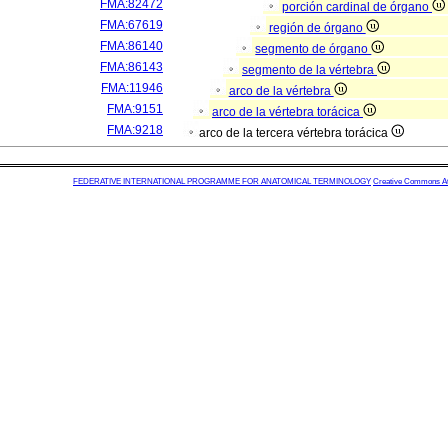
FMA:82472
porción cardinal de órgano
FMA:67619
región de órgano
FMA:86140
segmento de órgano
FMA:86143
segmento de la vértebra
FMA:11946
arco de la vértebra
FMA:9151
arco de la vértebra torácica
FMA:9218
arco de la tercera vértebra torácica
FEDERATIVE INTERNATIONAL PROGRAMME FOR ANATOMICAL TERMINOLOGY
Creative Commons Attr