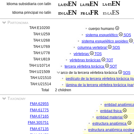
Idioma subsidiaria con latín
Idioma principal no latín
Partonomia
TAH:E10200
cuerpo humano
TAH:U259
sistema esquelético
SOS
TAH:U268
sistema esquelético axoideo
TAH:U769
columna vertebral
SOS
TAH:U778
vértebras
TOS
TAH:U819
vértebras torácicas
TOT
TAH:U10714
tercera vértebra torácica
SOT
TAH:U21509
arco de la tercera vértebra torácica
SOS
TAH:U21510
pedículo de la tercera vértebra torácica (
TAH:U21514
lámina de la tercera vértebra torácica (pa
Total
2 children
Taxonomy
FMA:62955
entidad anatómic
FMA:61775
entidad fisica
FMA:67165
entidad material
FMA:305751
estructura anatómica
FMA:67135
estructura anatómica postn