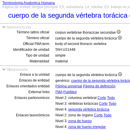
Terminologia Anatomica Humana
Página de unidad, lengua principal: ES, subsidiaria: LA, interfaz: ES, trabajo en 
cuerpo de la segunda vértebra torácica
Identificación
Término latino oficial
corpus vertebrae thoracicae secundae
Término oficial
cuerpo de la segunda vértebra torácica
Official FMA term
body of second thoracic vertebra
Identificador de unidad
TAH:U21448
Tipo de unidad
simple
Materialidad
material
Navegación
Enlace a la unidad
cuerpo de la segunda vértebra torácica
Enlaces de entidad
genérico:
cuerpo de la segunda vértebra torác
Enlaces orientados entidad
Página universal
Página de definición
External links
FMA
PubMed
Enlaces partonomicos
Nivel 2: columna vertebral
Corto
Todo
Nivel 3: vértebras torácicas
Corto
Todo
Nivel 4:
segunda vértebra torácica
Enlaces taxonómicos
Nivel 2: zona de órgano
Corto
Todo
Nivel 3:
zona de hueso
Nivel 4:
zona de hueso irregular