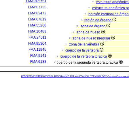
FMA:305751
estructura anatómic
FMA:67135
estructura anatómica p
FMA:82472
porción cardinal de órga
FMA:67619
región de órgano
FMA:55268
zona de órgano
FMA:10483
zona de hueso
FMA:24011
zona de hueso irregular
FMA:85304
zona de la vértebra
FMA:11945
cuerpo de la vértebra
FMA:9141
cuerpo de la vértebra torácica
FMA:9188
cuerpo de la segunda vértebra torácica
FEDERATIVE INTERNATIONAL PROGRAMME FOR ANATOMICAL TERMINOLOGY
Creative Commons Attr