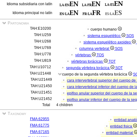
Idioma subsidiaria con latín
Idioma principal no latín
Partonomia
TAH:E10200
cuerpo humano
TAH:U259
sistema esquelético
SOS
TAH:U268
sistema esquelético axoideo
TAH:U769
columna vertebral
SOS
TAH:U778
vértebras
TOS
TAH:U819
vértebras torácicas
TOT
TAH:U10712
segunda vértebra torácica
SOT
TAH:U21448
cuerpo de la segunda vértebra torácica
S
TAH:U21449
cara intervertebral superior del cuerpo de
TAH:U21450
cara intervertebral inferior del cuerpo de
TAH:U21451
epifiso anular superior del cuerpo de la 
TAH:U21452
epifiso anular inferior del cuerpo de la s
Total
4 children
Taxonomy
FMA:62955
entidad anat
FMA:61775
entidad fisica
FMA:67165
entidad material