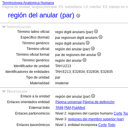
Terminologia Anatomica Humana
Página de unidad, lengua principal: ES, subsidiaria: LA, interfaz: ES, trabajo en 
región del anular (par)
Identificación
Término latino oficial
regio digiti anularis (par)
Específico (formal)
par regionum digiti anularis
Término genérico
regio digiti anularis
Término oficial
región del anular (par)
Término oficial formal
par de regiones del anular
Término genérico
región del anular
Identificador de unidad
TAH:U213
Identificadores de entidades
TAH:E213; E32834; E32836; E32835
Tipo de unidad
par
Materialidad
imaterial
Navegación
Enlace a la unidad
región del anular (par)
Enlaces orientados entidad
Página universal
Página de definición
External links
TA98
FMA
PubMed
Enlaces partonomicos
Nivel 2: regiones del cuerpo humano
Corto
To
Nivel 3:
regiones del miembro superior (par)
Enlaces taxonómicos
Nivel 1: entidad incorporea
Corto
Todo