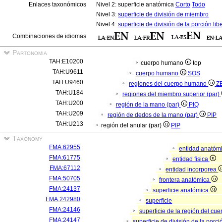
Enlaces taxonómicos
Nivel 2: superficie anatómica
Corto
Todo
Nivel 3:
superficie de división de miembro
Nivel 4:
superficie de división de la porción li
Combinaciones de idiomas
Partonomia
TAH:E10200
cuerpo humano
top
TAH:U9611
cuerpo humano
SOS
TAH:U9460
regiones del cuerpo humano
Z
TAH:U184
regiones del miembro superior (par)
TAH:U200
región de la mano (par)
PIQ
TAH:U209
región de dedos de la mano (par)
PIP
TAH:U213
región del anular (par)
PIP
Taxonomy
FMA:62955
entidad anatóm
FMA:61775
entidad fisica
FMA:67112
entidad incorporea
FMA:50705
frontera anatómica
FMA:24137
superficie anatómica
FMA:242980
superficie
FMA:24146
superficie de la región del c
FMA:24147
superficie de división de la por