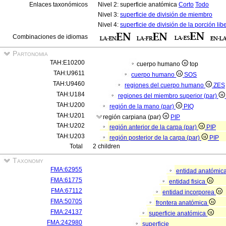
Enlaces taxonómicos
Nivel 2: superficie anatómica
Corto
Todo
Nivel 3:
superficie de división de miembro
Nivel 4:
superficie de división de la porción li
Combinaciones de idiomas
Partonomia
TAH:E10200
cuerpo humano
top
TAH:U9611
cuerpo humano
SOS
TAH:U9460
regiones del cuerpo humano
ZES
TAH:U184
regiones del miembro superior (par)
TAH:U200
región de la mano (par)
PIQ
TAH:U201
región carpiana (par)
PIP
TAH:U202
región anterior de la carpa (par)
PIP
TAH:U203
región posterior de la carpa (par)
PIP
Total
2 children
Taxonomy
FMA:62955
entidad anatómic
FMA:61775
entidad fisica
FMA:67112
entidad incorporea
FMA:50705
frontera anatómica
FMA:24137
superficie anatómica
FMA:242980
superficie