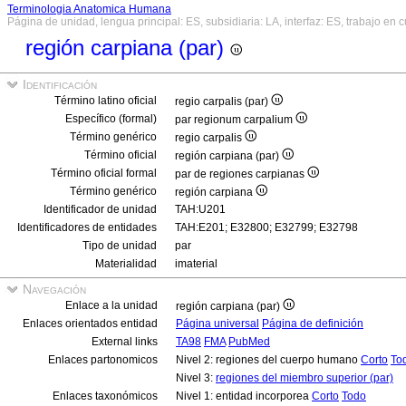
Terminologia Anatomica Humana
Página de unidad, lengua principal: ES, subsidiaria: LA, interfaz: ES, trabajo en 
región carpiana (par)
Identificación
Término latino oficial
regio carpalis (par)
Específico (formal)
par regionum carpalium
Término genérico
regio carpalis
Término oficial
región carpiana (par)
Término oficial formal
par de regiones carpianas
Término genérico
región carpiana
Identificador de unidad
TAH:U201
Identificadores de entidades
TAH:E201; E32800; E32799; E32798
Tipo de unidad
par
Materialidad
imaterial
Navegación
Enlace a la unidad
región carpiana (par)
Enlaces orientados entidad
Página universal
Página de definición
External links
TA98
FMA
PubMed
Enlaces partonomicos
Nivel 2: regiones del cuerpo humano
Corto
To
Nivel 3:
regiones del miembro superior (par)
Enlaces taxonómicos
Nivel 1: entidad incorporea
Corto
Todo